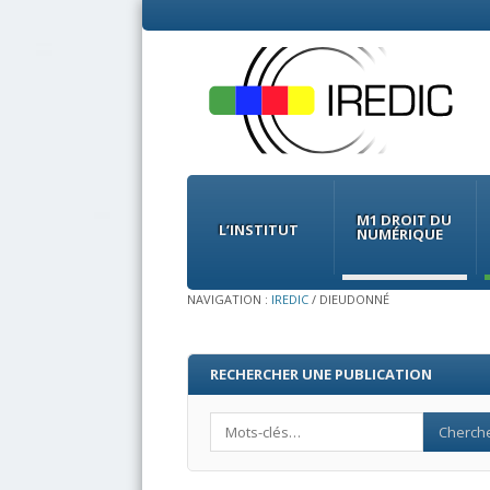
Menu
Skip
to
M1 DROIT DU
content
L’INSTITUT
NUMÉRIQUE
NAVIGATION :
IREDIC
/
DIEUDONNÉ
RECHERCHER UNE PUBLICATION
Search