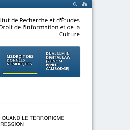
SEARCH
titut de Recherche et d'Études
Droit de l'Information et de la
Culture
DUAL LLM IN
M2 DROIT DES
DIGITAL LAW
DONNÉES
(PHNOM
NUMÉRIQUES
PENH –
CAMBODGE)
: QUAND LE TERRORISME
PRESSION