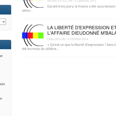
INGRID ESTELLON
/
21 JANVIER 2015
Durant trois jours, la France a été sous tension
selon…
LA LIBERTÉ D'EXPRESSION ET
L'AFFAIRE DIEUDONNÉ M'BAL
LINA DROUBI
/
4 FÉVRIER 2014
« Qu’est-ce-que la liberté d’expression ? Sans la
été les mots du célèbre…
ue
tion
an