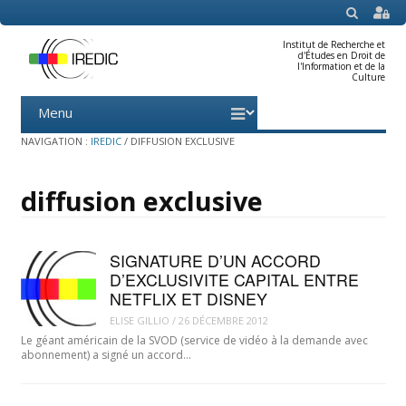
SEARCH
Institut de Recherche et
d'Études en Droit de
l'Information et de la
Culture
Menu
Skip
to
content
NAVIGATION :
IREDIC
/
DIFFUSION EXCLUSIVE
diffusion exclusive
SIGNATURE D’UN ACCORD
D’EXCLUSIVITE CAPITAL ENTRE
NETFLIX ET DISNEY
ELISE GILLIO
/
26 DÉCEMBRE 2012
Le géant américain de la SVOD (service de vidéo à la demande avec
abonnement) a signé un accord…