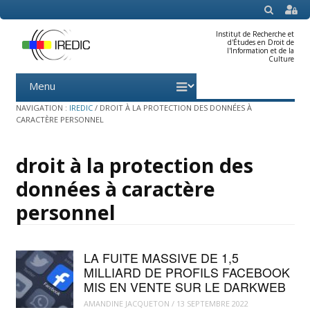
SEARCH
Institut de Recherche et
d'Études en Droit de
l'Information et de la
Culture
Menu
Skip
to
content
NAVIGATION :
IREDIC
/
DROIT À LA PROTECTION DES DONNÉES À
CARACTÈRE PERSONNEL
droit à la protection des
données à caractère
personnel
LA FUITE MASSIVE DE 1,5
MILLIARD DE PROFILS FACEBOOK
MIS EN VENTE SUR LE DARKWEB
AMANDINE JACQUETON
/
13 SEPTEMBRE 2022