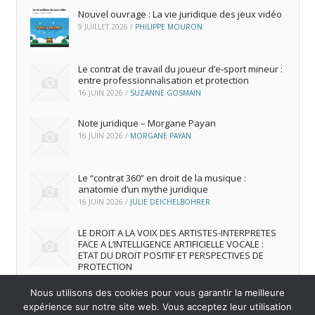
Nouvel ouvrage : La vie juridique des jeux vidéo
9 JUILLET 2026
/
PHILIPPE MOURON
Le contrat de travail du joueur d’e‑sport mineur :
entre professionnalisation et protection
16 JUIN 2026
/
SUZANNE GOSMAIN
Note juridique – Morgane Payan
16 JUIN 2026
/
MORGANE PAYAN
Le “contrat 360” en droit de la musique :
anatomie d’un mythe juridique
16 JUIN 2026
/
JULIE DEICHELBOHRER
LE DROIT A LA VOIX DES ARTISTES-INTERPRETES
FACE A L’INTELLIGENCE ARTIFICIELLE VOCALE :
ETAT DU DROIT POSITIF ET PERSPECTIVES DE
PROTECTION
16 JUIN 2026
/
ANDREA FRANCA MARQUES FRUTUOSO
Nous utilisons des cookies pour vous garantir la meilleure
expérience sur notre site web. Vous acceptez leur utilisation