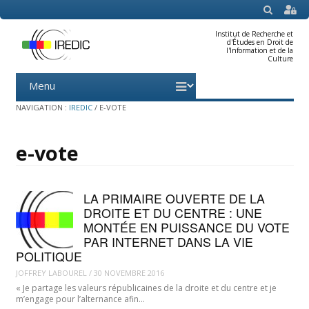
SEARCH
Institut de Recherche et
d'Études en Droit de
l'Information et de la
Culture
Menu
Skip
to
content
NAVIGATION :
IREDIC
/
E-VOTE
e-vote
LA PRIMAIRE OUVERTE DE LA
DROITE ET DU CENTRE : UNE
MONTÉE EN PUISSANCE DU VOTE
PAR INTERNET DANS LA VIE
POLITIQUE
JOFFREY LABOUREL
/
30 NOVEMBRE 2016
« Je partage les valeurs républicaines de la droite et du centre et je
m’engage pour l’alternance afin…