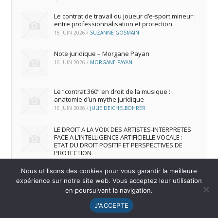
Le contrat de travail du joueur d’e‑sport mineur :
entre professionnalisation et protection
16 JUIN 2026
/
SUZANNE GOSMAIN
Note juridique – Morgane Payan
16 JUIN 2026
/
MORGANE PAYAN
Le “contrat 360” en droit de la musique :
anatomie d’un mythe juridique
16 JUIN 2026
/
JULIE DEICHELBOHRER
LE DROIT A LA VOIX DES ARTISTES-INTERPRETES
FACE A L’INTELLIGENCE ARTIFICIELLE VOCALE :
ETAT DU DROIT POSITIF ET PERSPECTIVES DE
PROTECTION
16 JUIN 2026
/
ANDREA FRANCA MARQUES FRUTUOSO
Nous utilisons des cookies pour vous garantir la meilleure
expérience sur notre site web. Vous acceptez leur utilisation
en poursuivant la navigation.
© 2026
IREDIC
-
Mentions Légales
J'ACCEPTE
Menu