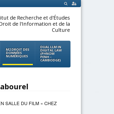
SEARCH
titut de Recherche et d'Études
Droit de l'Information et de la
Culture
DUAL LLM IN
M2 DROIT DES
DIGITAL LAW
DONNÉES
(PHNOM
NUMÉRIQUES
PENH –
CAMBODGE)
Labourel
N SALLE DU FILM « CHEZ