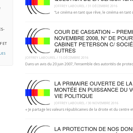
JOFFREY LABOUREL
/
31 DÉCEMBRE 2016
e
“Le cinéma en tant que rêve, le cinéma en tan
ES-
COUR DE CASSATION – PREMI
NOVEMBRE 2008, N° DE POURV
CABINET PETERSON C/ SOCI
F ET
AUTRES
UES
JOFFREY LABOUREL
/
15 DÉCEMBRE 2016
Dans un avis du 20 juin 2007, l’ensemble des autorités de pro
LA PRIMAIRE OUVERTE DE LA
MONTÉE EN PUISSANCE DU V
VIE POLITIQUE
JOFFREY LABOUREL
/
30 NOVEMBRE 2016
« Je partage les valeurs républicaines de la droite et du centre 
LA PROTECTION DE NOS DO