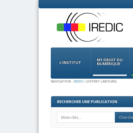
Menu
Skip
to
M1 DROIT DU
content
L’INSTITUT
NUMÉRIQUE
NAVIGATION :
IREDIC
/
JOFFREY LABOUREL
RECHERCHER UNE PUBLICATION
Search