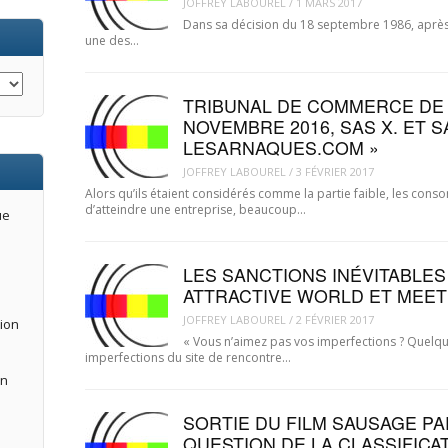
JOFFREY LABOUREL
/
1 MARS 2017
Dans sa décision du 18 septembre 1986, après 
une des…
TRIBUNAL DE COMMERCE DE P
NOVEMBRE 2016, SAS X. ET SA 
LESARNAQUES.COM »
JOFFREY LABOUREL
/
3 FÉVRIER 2017
Alors qu’ils étaient considérés comme la partie faible, les con
d’atteindre une entreprise, beaucoup…
ue
LES SANCTIONS INÉVITABLE
ATTRACTIVE WORLD ET MEETI
JOFFREY LABOUREL
/
2 FÉVRIER 2017
tion
« Vous n’aimez pas vos imperfections ? Quelqu’
imperfections du site de rencontre…
an
SORTIE DU FILM SAUSAGE PA
QUESTION DE LA CLASSIFICA