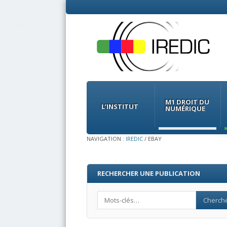
Menu
Skip
to
M1 DROIT DU
content
L’INSTITUT
NUMÉRIQUE
NAVIGATION :
IREDIC
/
EBAY
RECHERCHER UNE PUBLICATION
Search