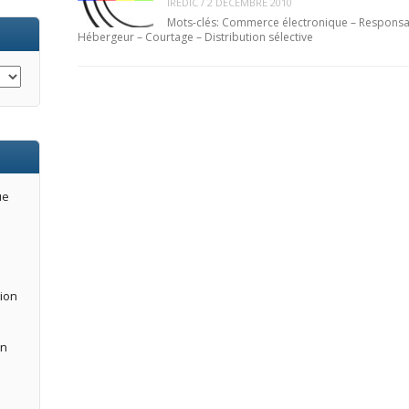
IREDIC
/
2 DÉCEMBRE 2010
Mots-clés: Commerce électronique – Responsab
Hébergeur – Courtage – Distribution sélective
ue
tion
an