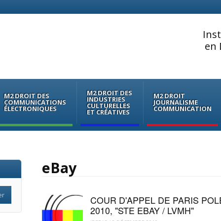
Ins
en 
M2 DROIT DES
M2 DROIT DES
M2 DROIT
INDUSTRIES
COMMUNICATIONS
JOURNALISME
CULTURELLES
ÉLECTRONIQUES
COMMUNICATION
ET CRÉATIVES
eBay
COUR D'APPEL DE PARIS POL
2010, "STE EBAY / LVMH"