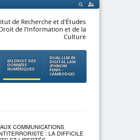
SEARCH
titut de Recherche et d'Études
Droit de l'Information et de la
Culture
DUAL LLM IN
M2 DROIT DES
DIGITAL LAW
DONNÉES
(PHNOM
NUMÉRIQUES
PENH –
CAMBODGE)
 AUX COMMUNICATIONS
TITERRORISTE : LA DIFFICILE
ITS ET LIBERTÉS