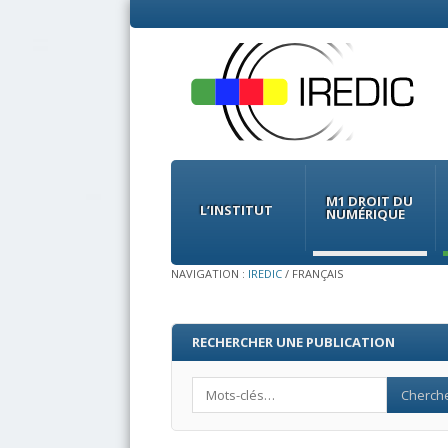
Menu
Skip
to
M1 DROIT DU
content
L’INSTITUT
NUMÉRIQUE
NAVIGATION :
IREDIC
/
FRANÇAIS
RECHERCHER UNE PUBLICATION
Search