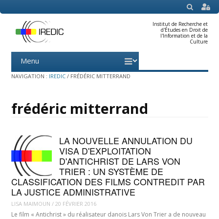
SEARCH
Institut de Recherche et
d'Études en Droit de
l'Information et de la
Culture
Menu
Skip
to
content
NAVIGATION :
IREDIC
/
FRÉDÉRIC MITTERRAND
frédéric mitterrand
LA NOUVELLE ANNULATION DU
VISA D'EXPLOITATION
D'ANTICHRIST DE LARS VON
TRIER : UN SYSTÈME DE
CLASSIFICATION DES FILMS CONTREDIT PAR
LA JUSTICE ADMINISTRATIVE
LISA MAIMOUN
/
20 FÉVRIER 2016
Le film « Antichrist » du réalisateur danois Lars Von Trier a de nouveau