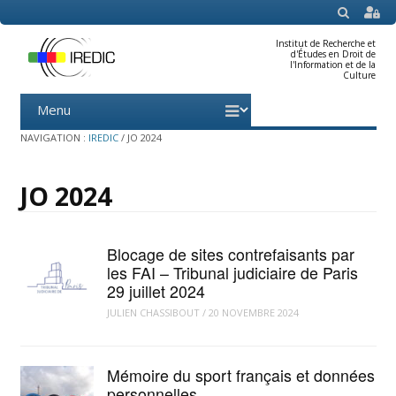
SEARCH
Institut de Recherche et
d'Études en Droit de
l'Information et de la
Culture
Menu
Skip
to
content
NAVIGATION :
IREDIC
/
JO 2024
JO 2024
Blocage de sites contrefaisants par
les FAI – Tribunal judiciaire de Paris
29 juillet 2024
JULIEN CHASSIBOUT
/
20 NOVEMBRE 2024
Mémoire du sport français et données
personnelles