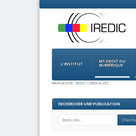
Menu
Skip
to
M1 DROIT DU
content
L’INSTITUT
NUMÉRIQUE
NAVIGATION :
IREDIC
/
LIBER ACCÈS
RECHERCHER UNE PUBLICATION
Search