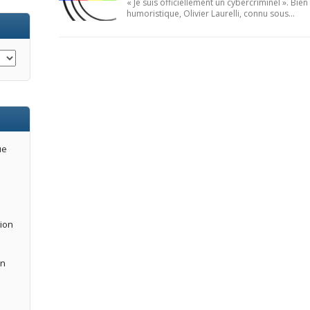
« Je suis officiellement un cybercriminel ». Bien
humoristique, Olivier Laurelli, connu sous…
ue
tion
an