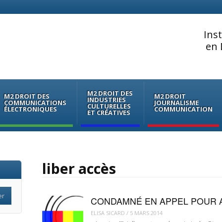
Ins
en 
M2 DROIT DES
M2 DROIT DES
M2 DROIT
INDUSTRIES
COMMUNICATIONS
JOURNALISME
CULTURELLES
ÉLECTRONIQUES
COMMUNICATION
ET CRÉATIVES
liber accès
CONDAMNÉ EN APPEL POUR A
ELISA SICARD
/
5 MARS 2014