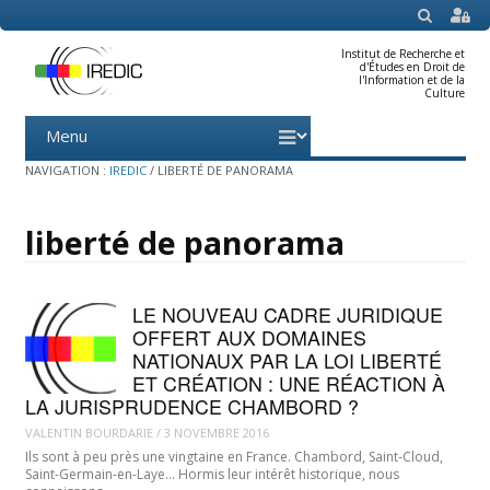
SEARCH
Institut de Recherche et
d'Études en Droit de
l'Information et de la
Culture
Menu
Skip
to
content
NAVIGATION :
IREDIC
/
LIBERTÉ DE PANORAMA
liberté de panorama
LE NOUVEAU CADRE JURIDIQUE
OFFERT AUX DOMAINES
NATIONAUX PAR LA LOI LIBERTÉ
ET CRÉATION : UNE RÉACTION À
LA JURISPRUDENCE CHAMBORD ?
VALENTIN BOURDARIE
/
3 NOVEMBRE 2016
Ils sont à peu près une vingtaine en France. Chambord, Saint-Cloud,
Saint-Germain-en-Laye… Hormis leur intérêt historique, nous