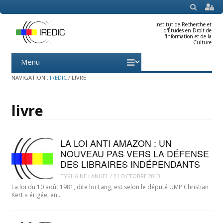
SEARCH
Institut de Recherche et
d'Études en Droit de
l'Information et de la
Culture
Menu
Skip
to
content
NAVIGATION :
IREDIC
/
LIVRE
livre
LA LOI ANTI AMAZON : UN
NOUVEAU PAS VERS LA DÉFENSE
DES LIBRAIRES INDÉPENDANTS
TYPHAINE LANUEL
/
21 OCTOBRE 2013
La loi du 10 août 1981, dite loi Lang, est selon le député UMP Christian
Kert « érigée, en…