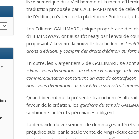
livre numérique du « Vieil homme et la mer » d’Hemingw
traduction proposée par GALLIMARD mais de celle de
de l’édition, créateur de la plateforme Publie.net, et
Les Editions GALLIMARD, unique propriétaire des dr
d’HEMINGWAY, ont aussitôt réagi par l’envoi de cour
proposant à la vente la nouvelle traduction :
« Les éd
droits d’édition, y compris des droits d’édition au for
En outre, les « argentiers » de GALLIMARD se sont 
ue
« Nous vous demandons de retirer cet ouvrage de la ven
commercialisation constituent un acte de contrefaçon. 
nous vous demandons de procéder à son retrait immédi
Quand bien même la présente traduction résulterait d
tion
faveur de la création, les
gardiens du temple GALLIM
sentiments, intérêts pécuniaires obligent.
an
La demande du versement de dommages-intérêts pa
préjudice sub
i
par la seule vente de vingt-deux exem