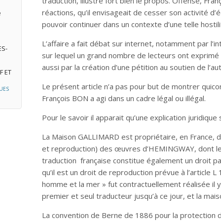
traduction, illustre fort bien le propos. Offensé, Fr
réactions, qu’il envisageait de cesser son activité d’
e
pouvoir continuer dans un contexte d’une telle hostili
L’affaire a fait débat sur internet, notamment par l’
ES-
sur lequel un grand nombre de lecteurs ont exprimé l
aussi par la création d’une pétition au soutien de l’au
F ET
Le présent article n’a pas pour but de montrer quico
UES
François BON a agi dans un cadre légal ou illégal.
Pour le savoir il apparait qu’une explication juridique
La Maison GALLIMARD est propriétaire, en France, d
et reproduction) des œuvres d’HEMINGWAY, dont le «
traduction française constitue également un droit p
qu’il est un droit de reproduction prévue à l’article L
homme et la mer » fut contractuellement réalisée il
premier et seul traducteur jusqu’à ce jour, et la mais
La convention de Berne de 1886 pour la protection de