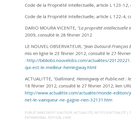
Code de la Propriété Intellectuelle, article L 123-12,
Code de la Propriété Intellectuelle, article L 122-4, 
DARIO MOURA VICENTE,
“La propriété intellectuelle 
2009, consulté le 28 février 2012
LE NOUVEL OBSERVATEUR,
“Jean Dutourd-François B
mis en ligne le 23 février 2012, consulté le 27 févrie
:
http://bibliobs.nouvelobs.com/actualites/2012022
qui-est-le-meilleur-hemingway.html
ACTUALITTE,
“Gallimard, Hemingway et Publie.net : l
18 février 2012, consulté le 27 février 2012, lien URL
http://www.actualitte.com/actualite/monde-edition/
net-le-vainqueur-ne-gagne-rien-32131.htm
PUBLIÉ DANS
DROIT D'AUTEUR: ACTUALITÉS
,
NOTES D'ACTUALITÉ
| 
PATRIMONIAL
,
ÉDITION
,
LIVRE