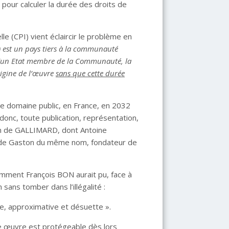
pour calculer la durée des droits de
lle (CPI) vient éclaircir le problème en
…) est un pays tiers à la communauté
 d’un Etat membre de la Communauté, la
rigine de l’œuvre
sans que cette durée
le domaine public, en France, en 2032
 donc, toute publication, représentation,
ion de GALLIMARD, dont Antoine
s de Gaston du même nom, fondateur de
comment François BON aurait pu, face à
 sans tomber dans l’illégalité :
ue, approximative et désuette ».
e œuvre est protégeable dès lors