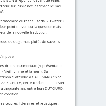
ançois BON a répondu, devant de telles
éditeur sur Publie.net, estimant ne pas
té.
intermédiaire du réseau social « Twitter »
eur point de vue sur la question mais
teur de la nouvelle traduction.
nque du doigt mais plutôt de savoir si
 s’impose :
es droits patrimoniaux (représentation
 Vieil homme et la mer ». Sa
atrimonial attribué à GALLIMARD en ce
 122-4 CPI. Or, cette traduction du « Vieil
 y a cinquante ans entre Jean DUTOURD,
on d’édition.
s œuvres littéraires et artistiques,