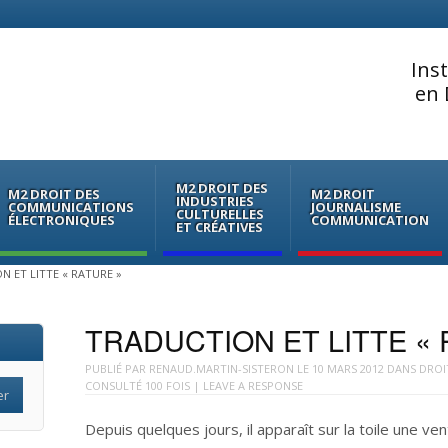
Ins
en 
M2 DROIT DES
M2 DROIT DES
M2 DROIT
INDUSTRIES
COMMUNICATIONS
JOURNALISME
CULTURELLES
ÉLECTRONIQUES
COMMUNICATION
ET CRÉATIVES
N ET LITTE « RATURE »
TRADUCTION ET LITTE « 
PUBLIÉ PAR
RENAUD.MARTIN-SISTERON
LE
10 MARS 2012
DANS
DROI
CONSULTÉ 100 FOIS |
LEAVE A RESPONSE
Depuis quelques jours, il apparaît sur la toile une ven