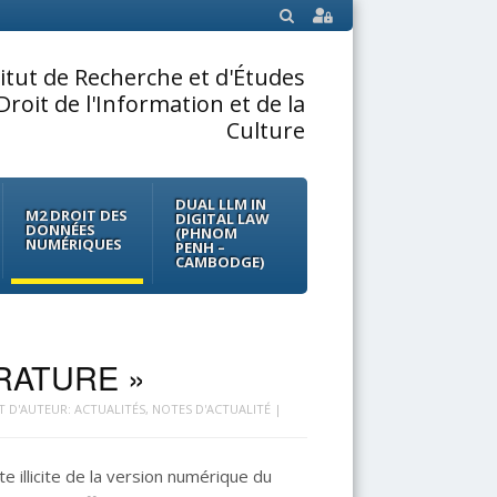
SEARCH
titut de Recherche et d'Études
Droit de l'Information et de la
Culture
DUAL LLM IN
M2 DROIT DES
DIGITAL LAW
DONNÉES
(PHNOM
NUMÉRIQUES
PENH –
CAMBODGE)
RATURE »
T D'AUTEUR: ACTUALITÉS
,
NOTES D'ACTUALITÉ
|
te illicite de la version numérique du