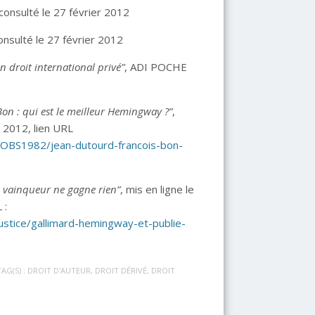
 consulté le 27 février 2012
consulté le 27 février 2012
en droit international privé”
, ADI POCHE
on : qui est le meilleur Hemingway ?”
,
r 2012, lien URL
1.OBS1982/jean-dutourd-francois-bon-
e vainqueur ne gagne rien”
, mis en ligne le
 :
justice/gallimard-hemingway-et-publie-
TAG(S) :
DROIT D'AUTEUR
,
DROIT DÉRIVÉ
,
DROIT