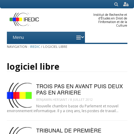
SEARCH
Institut de Recherche et
d'Études en Droit de
l'Information et de la
Culture
Menu
Skip
to
content
NAVIGATION :
IREDIC
/
LOGICIEL LIBRE
logiciel libre
TROIS PAS EN AVANT PUIS DEUX
PAS EN ARRIERE
BENJAMIN.HERSANT
/
8 JUILLET 2012
Nouvelle chambre basse du Parlement et nouvel
environnement informatique. Il y a cinq ans, les postes de travail…
TRIBUNAL DE PREMIÈRE