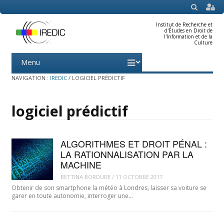
SEARCH
Institut de Recherche et
d'Études en Droit de
l'Information et de la
Culture
Menu
Skip
to
content
NAVIGATION :
IREDIC
/
LOGICIEL PRÉDICTIF
logiciel prédictif
ALGORITHMES ET DROIT PÉNAL :
LA RATIONNALISATION PAR LA
MACHINE
BETTINA BORDURE
/
11 OCTOBRE 2017
Obtenir de son smartphone la météo à Londres, laisser sa voiture se
garer en toute autonomie, interroger une…