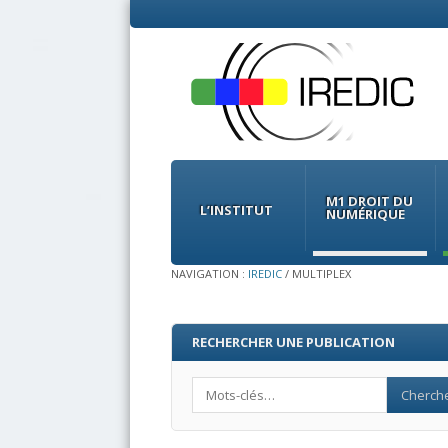
Menu
Skip
to
M1 DROIT DU
content
L’INSTITUT
NUMÉRIQUE
NAVIGATION :
IREDIC
/
MULTIPLEX
RECHERCHER UNE PUBLICATION
Search