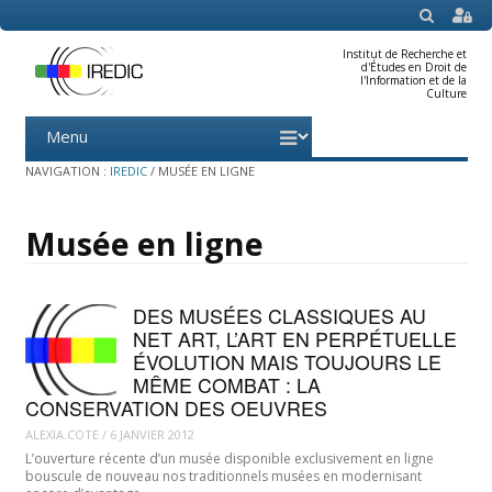
SEARCH
Institut de Recherche et
d'Études en Droit de
l'Information et de la
Culture
Menu
Skip
to
content
NAVIGATION :
IREDIC
/
MUSÉE EN LIGNE
Musée en ligne
DES MUSÉES CLASSIQUES AU
NET ART, L’ART EN PERPÉTUELLE
ÉVOLUTION MAIS TOUJOURS LE
MÊME COMBAT : LA
CONSERVATION DES OEUVRES
ALEXIA.COTE
/
6 JANVIER 2012
L’ouverture récente d’un musée disponible exclusivement en ligne
bouscule de nouveau nos traditionnels musées en modernisant