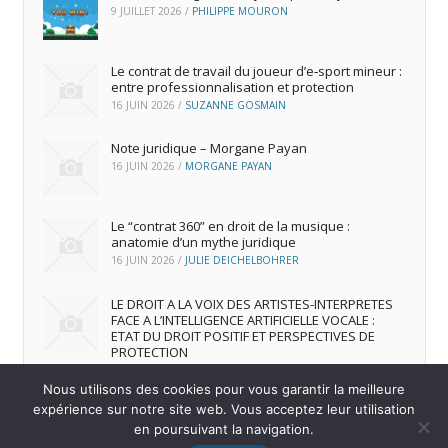
9 JUILLET 2026
/
PHILIPPE MOURON
Le contrat de travail du joueur d’e‑sport mineur :
entre professionnalisation et protection
16 JUIN 2026
/
SUZANNE GOSMAIN
Note juridique – Morgane Payan
16 JUIN 2026
/
MORGANE PAYAN
Le “contrat 360” en droit de la musique :
anatomie d’un mythe juridique
16 JUIN 2026
/
JULIE DEICHELBOHRER
LE DROIT A LA VOIX DES ARTISTES-INTERPRETES
FACE A L’INTELLIGENCE ARTIFICIELLE VOCALE :
ETAT DU DROIT POSITIF ET PERSPECTIVES DE
PROTECTION
16 JUIN 2026
/
ANDREA FRANCA MARQUES FRUTUOSO
Nous utilisons des cookies pour vous garantir la meilleure
expérience sur notre site web. Vous acceptez leur utilisation
en poursuivant la navigation.