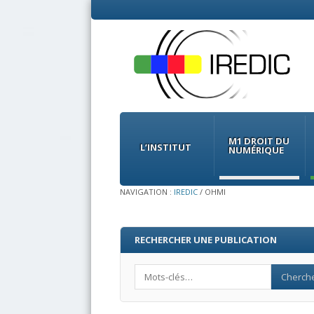
Menu
Skip
to
M1 DROIT DU
content
L’INSTITUT
NUMÉRIQUE
NAVIGATION :
IREDIC
/
OHMI
RECHERCHER UNE PUBLICATION
Search