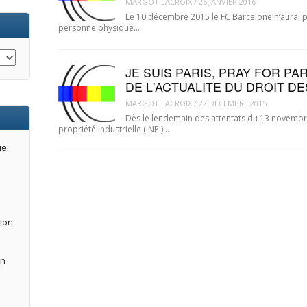
MARGOT LACROIX
/
26 JANVIER 2016
Le 10 décembre 2015 le FC Barcelone n’aura, p
personne physique…
JE SUIS PARIS, PRAY FOR P
DE L'ACTUALITE DU DROIT D
MARGOT LACROIX
/
22 DÉCEMBRE 2015
Dès le lendemain des attentats du 13 novembre 2
propriété industrielle (INPI)…
ue
tion
an