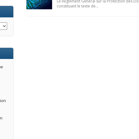
Le Règlement Général sur la Protection des D
constituant le texte de…
ue
tion
an