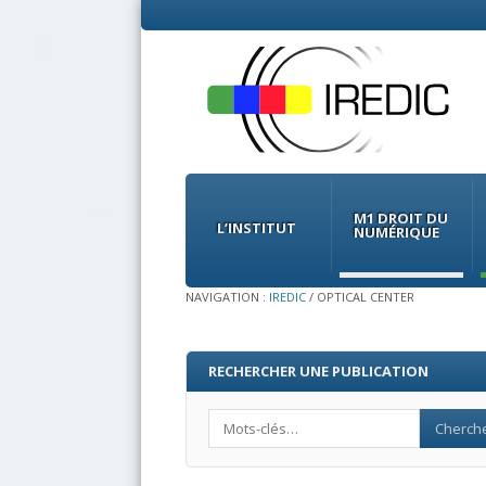
Menu
Skip
to
M1 DROIT DU
content
L’INSTITUT
NUMÉRIQUE
NAVIGATION :
IREDIC
/
OPTICAL CENTER
RECHERCHER UNE PUBLICATION
Search