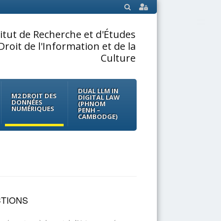
SEARCH
titut de Recherche et d'Études
Droit de l'Information et de la
Culture
DUAL LLM IN
M2 DROIT DES
DIGITAL LAW
DONNÉES
(PHNOM
NUMÉRIQUES
PENH –
CAMBODGE)
CTIONS