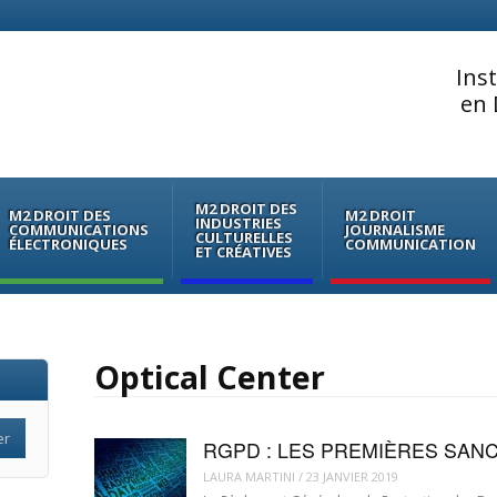
Ins
en 
M2 DROIT DES
M2 DROIT DES
M2 DROIT
INDUSTRIES
COMMUNICATIONS
JOURNALISME
CULTURELLES
ÉLECTRONIQUES
COMMUNICATION
ET CRÉATIVES
Optical Center
RGPD : LES PREMIÈRES SAN
LAURA MARTINI
/
23 JANVIER 2019