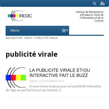
SEARCH
Institut de Recherche et
d'Études en Droit de
l'Information et de la
Culture
Menu
Skip
to
content
NAVIGATION :
IREDIC
/
PUBLICITÉ VIRALE
publicité virale
LA PUBLICITE VIRALE ET/OU
INTERACTIVE FAIT LE BUZZ
IREDIC
/
27 DÉCEMBRE 2010
Si vous n’avez toujours pas vu la publicité interactive
de Tipp-ex qui fait le buzz sur internet, il…