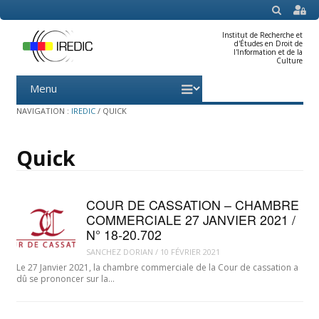
SEARCH
Institut de Recherche et
d'Études en Droit de
l'Information et de la
Culture
Menu
Skip
to
content
NAVIGATION :
IREDIC
/
QUICK
Quick
COUR DE CASSATION – CHAMBRE
COMMERCIALE 27 JANVIER 2021 /
N° 18-20.702
SANCHEZ DORIAN
/
10 FÉVRIER 2021
Le 27 Janvier 2021, la chambre commerciale de la Cour de cassation a
dû se prononcer sur la…