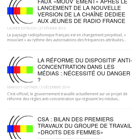
FAUX «MOUV’ EMENT» APRES LE
LANCEMENT DE LA NOUVELLE
VERSION DE LA CHAÎNE DEDIEE
AUX JEUNES DE RADIO FRANCE
LAUREN ESTRUCH
/
27 FÉVRIER 2015
Le paysage radiophonique français est en changement perpétuel, «
mouv’ant » au rythme des autorisations des fréquences attribuées…
LA RÉFORME DU DISPOSITIF ANTI-
CONCENTRATION DANS LES
MÉDIAS : NÉCESSITÉ OU DANGER
?
MARGOT GEITNER
/
3 DÉCEMBRE 2014
C’est officiel, le gouvernement travaille actuellement sur un projet de
réforme des règles anti-concentration qui régissent les médias…
CSA : BILAN DES PREMIERS
TRAVAUX DU GROUPE DE TRAVAIL
«DROITS DES FEMMES»