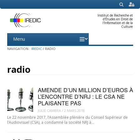
SEARCH
Institut de Recherche et
d'Études en Droit de
l'Information et de la
Culture
Menu
Skip
to
content
NAVIGATION :
IREDIC
/
RADIO
radio
AMENDE D’UN MILLION D’EUROS À
L’ENCONTRE D’NRJ : LE CSA NE
PLAISANTE PAS
JULIE CAMBRA
/
2 MARS 2018
Le 22 novembre 2017, l’Assemblée plénière du Conseil Supérieur de
l’Audiovisuel (CSA), a condamné la société NRJ à…