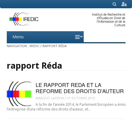
SEARCH
Institut de Recherche et
d'Études en Droit de
l'Information et de la
Culture
Menu
Skip
to
content
NAVIGATION :
IREDIC
/
RAPPORT RÉDA
rapport Réda
LE RAPPORT REDA ET LA
REFORME DES DROITS D'AUTEUR
MARGOT LACROIX
/
31 OCTOBRE 2015
A la fin de l’année 2014, le Parlement Européen a émis
l’entreprise d’une réforme des droits d’auteur, et…