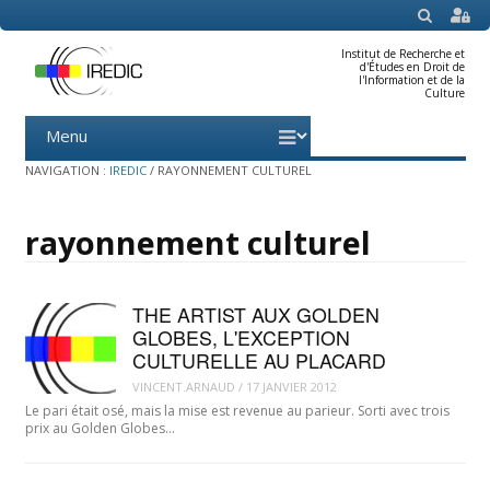
SEARCH
Institut de Recherche et
d'Études en Droit de
l'Information et de la
Culture
Menu
Skip
to
content
NAVIGATION :
IREDIC
/
RAYONNEMENT CULTUREL
rayonnement culturel
THE ARTIST AUX GOLDEN
GLOBES, L'EXCEPTION
CULTURELLE AU PLACARD
VINCENT.ARNAUD
/
17 JANVIER 2012
Le pari était osé, mais la mise est revenue au parieur. Sorti avec trois
prix au Golden Globes…