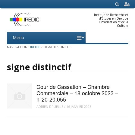
SEARCH
Institut de Recherche et
d'Études en Droit de
l'Information et de la
Culture
Menu
Skip
to
content
NAVIGATION :
IREDIC
/
SIGNE DISTINCTIF
signe distinctif
Cour de Cassation – Chambre
Commerciale – 18 octobre 2023 –
n°20-20.055
ADRIEN DRUELLE
/
16 JANVIER 2025