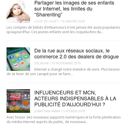
Partager les images de ses enfants
sur Internet, les limites du
“Sharenting”
LUCIE DE LAGET
/
10 JANVIER 2020
Les comptes de bébés d’influenceurs n’ont jamais été aussi populaires
qu’aujourd’hui. Ces jeunes enfants sont les coqueluches du…
De la rue aux réseaux sociaux, le
commerce 2.0 des dealers de drogue
DELIAUNE
/
19 NOVEMBRE 2019
Internet a changé notre manière de vivre. Plus besoin
de se lever de son canapé pour se faire…
INFLUENCEURS ET MCN,
ACTEURS INDISPENSABLES À LA
PUBLICITÉ D’AUJOURD’HUI ?
JONATHAN AMAR
/
5 FÉVRIER 2018
Avec l’essor des nouveaux supports numériques et la forte pénétration
du média internet auprès du public, de nouveaux…