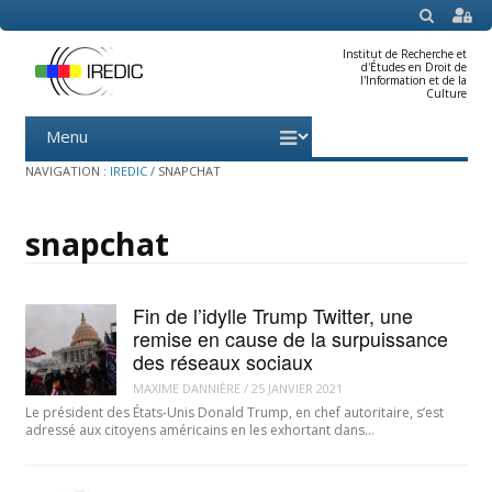
SEARCH
Institut de Recherche et
d'Études en Droit de
l'Information et de la
Culture
Menu
Skip
to
content
NAVIGATION :
IREDIC
/
SNAPCHAT
snapchat
Fin de l’idylle Trump Twitter, une
remise en cause de la surpuissance
des réseaux sociaux
MAXIME DANNIÈRE
/
25 JANVIER 2021
Le président des États-Unis Donald Trump, en chef autoritaire, s’est
adressé aux citoyens américains en les exhortant dans…