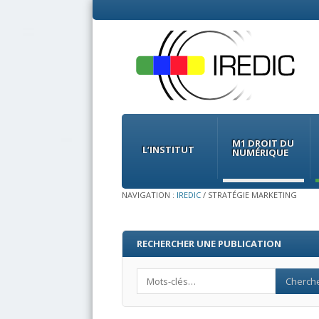
Menu
Skip
to
M1 DROIT DU
content
L’INSTITUT
NUMÉRIQUE
NAVIGATION :
IREDIC
/
STRATÉGIE MARKETING
RECHERCHER UNE PUBLICATION
Search