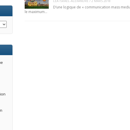
LEA ISRAEL-ALEXANDRE
/
2 MARS 2018
D’une logique de « communication mass media »,
le maximum…
ue
tion
an