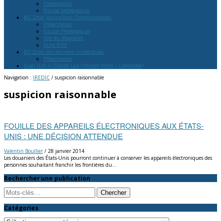
Présentation
Équipe pédagogique
M2 Droit Journalisme Communication
Présentation
Équipe Pédagogique
Site du Magistère
Fiche ROF
M2 Droit des données numériques
Présentation
Dual LLM in Digital Law (Phnom Penh – Cambodge)
Navigation :
IREDIC
/
suspicion raisonnable
suspicion raisonnable
FOUILLE DES APPAREILS ÉLECTRONIQUES AUX ÉTATS-
UNIS : UNE DÉCISION ATTENDUE
Valentin Boullier
/
28 janvier 2014
Les douaniers des États-Unis pourront continuer à conserver les appareils électroniques des
personnes souhaitant franchir les frontières du…
Rechercher une publication
Search
Catégories
Catégories