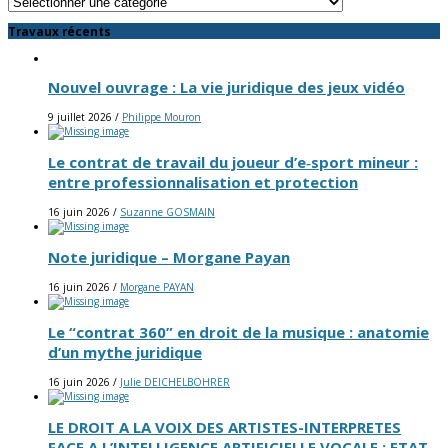
Travaux récents
Nouvel ouvrage : La vie juridique des jeux vidéo
9 juillet 2026
/
Philippe Mouron
Le contrat de travail du joueur d’e‑sport mineur :
entre professionnalisation et protection
16 juin 2026
/
Suzanne GOSMAIN
Note juridique – Morgane Payan
16 juin 2026
/
Morgane PAYAN
Le “contrat 360” en droit de la musique : anatomie
d’un mythe juridique
16 juin 2026
/
Julie DEICHELBOHRER
LE DROIT A LA VOIX DES ARTISTES-INTERPRETES
FACE A L’INTELLIGENCE ARTIFICIELLE VOCALE : ETAT