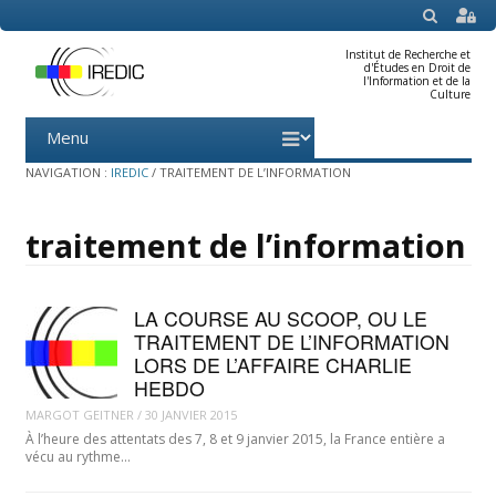
SEARCH
Institut de Recherche et
d'Études en Droit de
l'Information et de la
Culture
Menu
Skip
to
content
NAVIGATION :
IREDIC
/
TRAITEMENT DE L’INFORMATION
traitement de l’information
LA COURSE AU SCOOP, OU LE
TRAITEMENT DE L’INFORMATION
LORS DE L’AFFAIRE CHARLIE
HEBDO
MARGOT GEITNER
/
30 JANVIER 2015
À l’heure des attentats des 7, 8 et 9 janvier 2015, la France entière a
vécu au rythme…