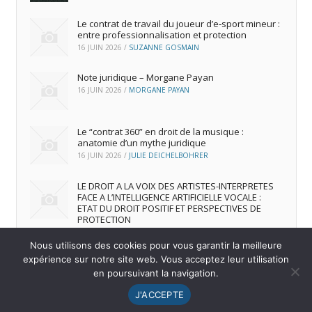
Le contrat de travail du joueur d’e‑sport mineur :
entre professionnalisation et protection
16 JUIN 2026
/
SUZANNE GOSMAIN
Note juridique – Morgane Payan
16 JUIN 2026
/
MORGANE PAYAN
Le “contrat 360” en droit de la musique :
anatomie d’un mythe juridique
16 JUIN 2026
/
JULIE DEICHELBOHRER
LE DROIT A LA VOIX DES ARTISTES-INTERPRETES
FACE A L’INTELLIGENCE ARTIFICIELLE VOCALE :
ETAT DU DROIT POSITIF ET PERSPECTIVES DE
PROTECTION
16 JUIN 2026
/
ANDREA FRANCA MARQUES FRUTUOSO
Nous utilisons des cookies pour vous garantir la meilleure
expérience sur notre site web. Vous acceptez leur utilisation
en poursuivant la navigation.
© 2026
IREDIC
-
Mentions Légales
J'ACCEPTE
Menu