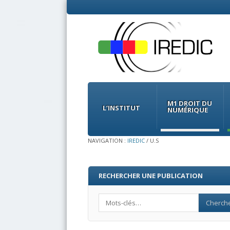
Menu
Skip
to
M1 DROIT DU
content
L’INSTITUT
NUMÉRIQUE
NAVIGATION :
IREDIC
/
U.S
RECHERCHER UNE PUBLICATION
Search