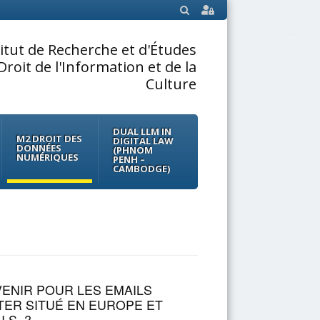
SEARCH
titut de Recherche et d'Études
Droit de l'Information et de la
Culture
DUAL LLM IN
M2 DROIT DES
DIGITAL LAW
DONNÉES
(PHNOM
NUMÉRIQUES
PENH –
CAMBODGE)
VENIR POUR LES EMAILS
TER SITUÉ EN EUROPE ET
.S. ?