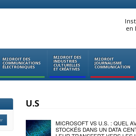
Ins
en 
M2 DROIT DES
M2 DROIT DES
M2 DROIT
INDUSTRIES
COMMUNICATIONS
JOURNALISME
CULTURELLES
ÉLECTRONIQUES
COMMUNICATION
ET CRÉATIVES
U.S
MICROSOFT VS U.S. : QUEL A
STOCKÉS DANS UN DATA CEN
LEUR TRANSFERT VERS LES U