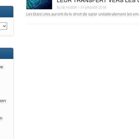
ELISE HUBER
/
31 JANVIER 2018
Les Etats Unis auront-ils le droit de saisir unilatéralement les 
ue
tion
an