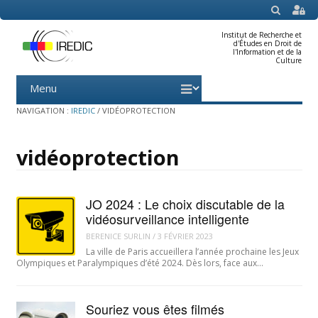
SEARCH
Institut de Recherche et
d'Études en Droit de
l'Information et de la
Culture
Menu
Skip
to
content
NAVIGATION :
IREDIC
/
VIDÉOPROTECTION
vidéoprotection
JO 2024 : Le choix discutable de la
vidéosurveillance intelligente
BERENICE SURLIN
/
3 FÉVRIER 2023
La ville de Paris accueillera l’année prochaine les Jeux
Olympiques et Paralympiques d’été 2024. Dès lors, face aux…
Souriez vous êtes filmés