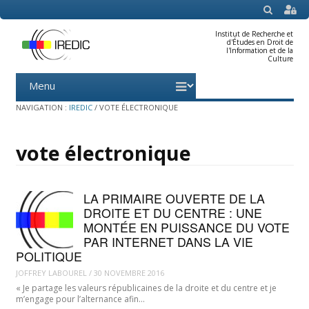
SEARCH
Institut de Recherche et
d'Études en Droit de
l'Information et de la
Culture
Menu
Skip
to
content
NAVIGATION :
IREDIC
/
VOTE ÉLECTRONIQUE
vote électronique
LA PRIMAIRE OUVERTE DE LA
DROITE ET DU CENTRE : UNE
MONTÉE EN PUISSANCE DU VOTE
PAR INTERNET DANS LA VIE
POLITIQUE
JOFFREY LABOUREL
/
30 NOVEMBRE 2016
« Je partage les valeurs républicaines de la droite et du centre et je
m’engage pour l’alternance afin…