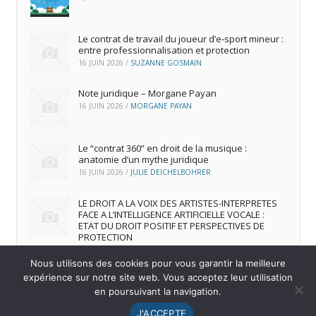
Le contrat de travail du joueur d’e‑sport mineur :
entre professionnalisation et protection
16 JUIN 2026
/
SUZANNE GOSMAIN
Note juridique – Morgane Payan
16 JUIN 2026
/
MORGANE PAYAN
Le “contrat 360” en droit de la musique :
anatomie d’un mythe juridique
16 JUIN 2026
/
JULIE DEICHELBOHRER
LE DROIT A LA VOIX DES ARTISTES-INTERPRETES
FACE A L’INTELLIGENCE ARTIFICIELLE VOCALE :
ETAT DU DROIT POSITIF ET PERSPECTIVES DE
PROTECTION
16 JUIN 2026
/
ANDREA FRANCA MARQUES FRUTUOSO
Nous utilisons des cookies pour vous garantir la meilleure
expérience sur notre site web. Vous acceptez leur utilisation
en poursuivant la navigation.
© 2026
IREDIC
-
Mentions Légales
J'ACCEPTE