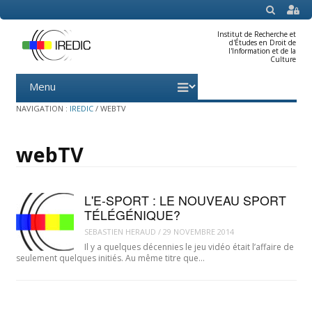
SEARCH
Institut de Recherche et
d'Études en Droit de
l'Information et de la
Culture
Menu
Skip
to
content
NAVIGATION :
IREDIC
/
WEBTV
webTV
L'E-SPORT : LE NOUVEAU SPORT
TÉLÉGÉNIQUE?
SEBASTIEN HERAUD
/
29 NOVEMBRE 2014
Il y a quelques décennies le jeu vidéo était l’affaire de
seulement quelques initiés. Au même titre que…