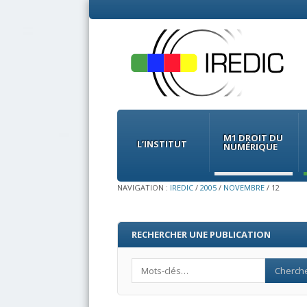
Menu
Skip
to
M1 DROIT DU
content
L’INSTITUT
NUMÉRIQUE
NAVIGATION :
IREDIC
/
2005
/
NOVEMBRE
/
12
RECHERCHER UNE PUBLICATION
Search