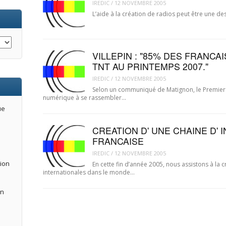
IREDIC
/
12 NOVEMBRE 2005
L’aide à la création de radios peut être une de
VILLEPIN : "85% DES FRANCA
TNT AU PRINTEMPS 2007."
IREDIC
/
12 NOVEMBRE 2005
Selon un communiqué de Matignon, le Premier M
numérique à se rassembler…
ue
CREATION D' UNE CHAINE D'
FRANCAISE
IREDIC
/
12 NOVEMBRE 2005
tion
En cette fin d’année 2005, nous assistons à la
internationales dans le monde…
an