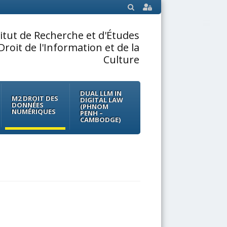
SEARCH
titut de Recherche et d'Études
Droit de l'Information et de la
Culture
DUAL LLM IN
M2 DROIT DES
DIGITAL LAW
DONNÉES
(PHNOM
NUMÉRIQUES
PENH –
CAMBODGE)