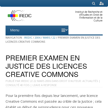
SEARCH
Institut de Recherche et
d'Études en Droit de
l'Information et de la
Culture
Menu
Skip
to
content
NAVIGATION :
IREDIC
/
2006
/
MARS
/
22
/
PREMIER EXAMEN EN JUSTICE DES
LICENCES CREATIVE COMMONS
PREMIER EXAMEN EN
JUSTICE DES LICENCES
CREATIVE COMMONS
PUBLIÉ PAR
IREDIC
LE
22 MARS 2006
DANS
DROIT D'AUTEUR: ACTUALITÉS
|
CONSULTÉ 40 FOIS |
LEAVE A RESPONSE
Pour la première fois depuis leur lancement, une licence
Creative Commons est passée au crible de la Justice ; cela
établit un début de jurisprudence pour ces nouveaux