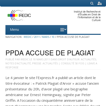
SEARCH
Institut de Recherche et
d'Études en Droit de
l'Information et de la
Culture
Menu
Skip
to
content
NAVIGATION :
IREDIC
/
2011
/
MARS
/
10
/
PPDA ACCUSE DE PLAGIAT
PPDA ACCUSE DE PLAGIAT
PUBLIÉ PAR
IREDIC
LE
10 MARS 2011
DANS
DROIT D'AUTEUR: ACTUALITÉS
,
NOTES D'ACTUALITÉ
,
PRESSE: ACTUALITÉS
| CONSULTÉ 50 FOIS |
LEAVE A
RESPONSE
Le 4 janvier le site l’Express.fr a publié un article dont le
titre évocateur : « Patrick Plagiat d’Arvor » accuse l’ancien
présentateur du 20h, d’avoir plagié une biographie
américaine sur Ernest Hemingway, signée par Peter
Griffin. A l’occasion du cinquantième anniversaire de la