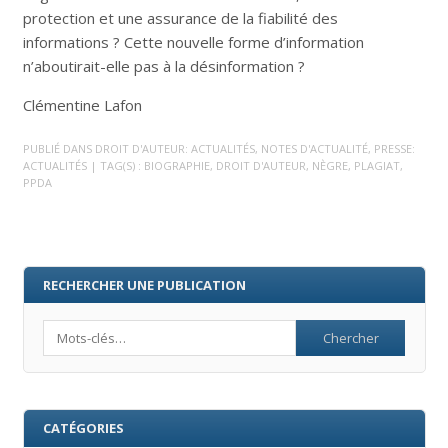
protection et une assurance de la fiabilité des
informations ? Cette nouvelle forme d’information
n’aboutirait-elle pas à la désinformation ?
Clémentine Lafon
PUBLIÉ DANS
DROIT D'AUTEUR: ACTUALITÉS
,
NOTES D'ACTUALITÉ
,
PRESSE:
ACTUALITÉS
| TAG(S) :
BIOGRAPHIE
,
DROIT D'AUTEUR
,
NÈGRE
,
PLAGIAT
,
PPDA
RECHERCHER UNE PUBLICATION
Search
CATÉGORIES