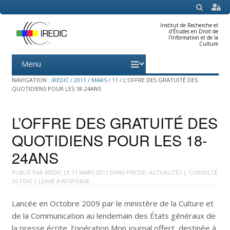
SEARCH
Institut de Recherche et
d'Études en Droit de
l'Information et de la
Culture
Menu
Skip
to
content
NAVIGATION :
IREDIC
/
2011
/
MARS
/
11
/
L’OFFRE DES GRATUITÉ DES
QUOTIDIENS POUR LES 18-24ANS
L’OFFRE DES GRATUITÉ DES
QUOTIDIENS POUR LES 18-
24ANS
PUBLIÉ PAR
IREDIC
LE
11 MARS 2011
DANS
PRESSE: ACTUALITÉS
| CONSULTÉ
26 FOIS |
LEAVE A RESPONSE
Lancée en Octobre 2009 par le ministère de la Culture et
de la Communication au lendemain des États généraux de
la presse écrite, l’opération Mon journal offert, destinée à