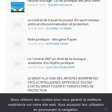
Nouvel ouvrage : La vie juridique des jeux vidéo
9 JUILLET 2026
/
PHILIPPE MOURON
Le contrat de travail du joueur d’e‑sport mineur :
entre professionnalisation et protection
16 JUIN 2026
/
SUZANNE GOSMAIN
Note juridique – Morgane Payan
16 JUIN 2026
/
MORGANE PAYAN
Le “contrat 360” en droit de la musique :
anatomie d’un mythe juridique
16 JUIN 2026
/
JULIE DEICHELBOHRER
LE DROIT A LA VOIX DES ARTISTES-INTERPRETES
FACE A L’INTELLIGENCE ARTIFICIELLE VOCALE :
ETAT DU DROIT POSITIF ET PERSPECTIVES DE
PROTECTION
16 JUIN 2026
/
ANDREA FRANCA MARQUES FRUTUOSO
Nous utilisons des cookies pour vous garantir la meilleure
expérience sur notre site web. Vous acceptez leur utilisation
en poursuivant la navigation.