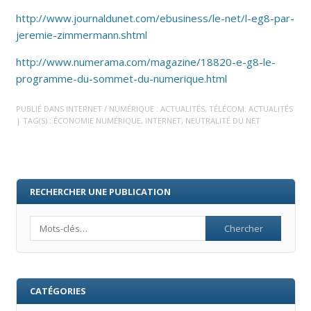
http://www.journaldunet.com/ebusiness/le-net/l-eg8-par-
jeremie-zimmermann.shtml
http://www.numerama.com/magazine/18820-e-g8-le-
programme-du-sommet-du-numerique.html
PUBLIÉ DANS
INTERNET / NUMÉRIQUE : ACTUALITÉS
,
TÉLÉCOM: ACTUALITÉS
| TAG(S) :
ÉCONOMIE NUMÉRIQUE
,
INTERNET
,
NEUTRALITÉ DU NET
RECHERCHER UNE PUBLICATION
Search
CATÉGORIES