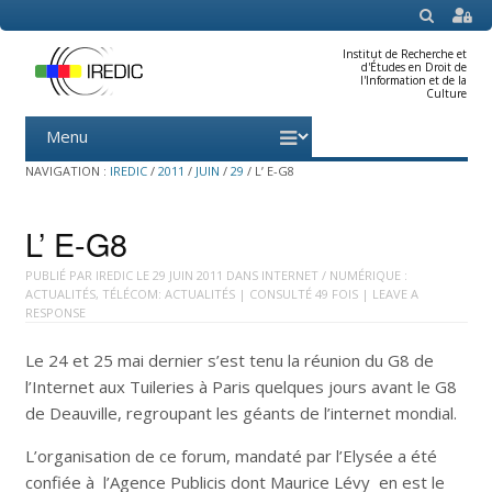
SEARCH
Institut de Recherche et
d'Études en Droit de
l'Information et de la
Culture
Menu
Skip
to
content
NAVIGATION :
IREDIC
/
2011
/
JUIN
/
29
/
L’ E-G8
L’ E-G8
PUBLIÉ PAR
IREDIC
LE
29 JUIN 2011
DANS
INTERNET / NUMÉRIQUE :
ACTUALITÉS
,
TÉLÉCOM: ACTUALITÉS
| CONSULTÉ 49 FOIS |
LEAVE A
RESPONSE
Le 24 et 25 mai dernier s’est tenu la réunion du G8 de
l’Internet aux Tuileries à Paris quelques jours avant le G8
de Deauville, regroupant les géants de l’internet mondial.
L’organisation de ce forum, mandaté par l’Elysée a été
confiée à l’Agence Publicis dont Maurice Lévy en est le