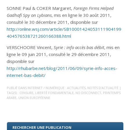
SONNE Paul & COKER Margaret,
Foreign Firms Helped
Gadhafi Spy on Lybians
, mis en ligne le 30 août 2011,
consulté le 30 décembre 2011, disponible sur
http://online.wsj.com/article/SB10001424053111904199
404576538721260166388.html
VERSCHOORE Vincent,
Syrie : info accès bas débit
, mis en
ligne le 09 juin 2011, consulté le 29 décembre 2011,
disponible sur
http://rhubarbe.net/blog/2011/06/09/syrie-info-acces-
internet-bas-debit/
PUBLIÉ DANS
INTERNET / NUMÉRIQUE : ACTUALITÉS
,
NOTES D'ACTUALITÉ
|
TAG(S) :
CENSURE
,
LIBERTÉ FONDAMENTALE
,
NO DISCONNECT
,
PRINTEMPS
ARABE
,
UNION EUROPÉENNE
RECHERCHER UNE PUBLICATION