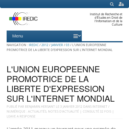
SEARCH
Institut de Recherche et
d'Études en Droit de
l'Information et de la
Culture
Menu
Skip
to
content
NAVIGATION :
IREDIC
/
2012
/
JANVIER
/
03
/
L'UNION EUROPEENNE
PROMOTRICE DE LA LIBERTE D'EXPRESSION SUR L'INTERNET MONDIAL
L'UNION EUROPEENNE
PROMOTRICE DE LA
LIBERTE D'EXPRESSION
SUR L'INTERNET MONDIAL
PUBLIÉ PAR
BENJAMIN.HERSANT
LE
3 JANVIER 2012
DANS
INTERNET /
NUMÉRIQUE : ACTUALITÉS
,
NOTES D'ACTUALITÉ
| CONSULTÉ 32 FOIS |
LEAVE A RESPONSE
L’année 2011 marqua un tournant pour une poignée de