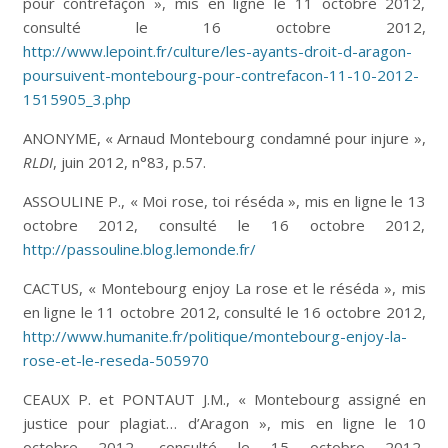
pour contrefaçon », mis en ligne le 11 octobre 2012,
consulté le 16 octobre 2012,
http://www.lepoint.fr/culture/les-ayants-droit-d-aragon-
poursuivent-montebourg-pour-contrefacon-11-10-2012-
1515905_3.php
ANONYME, « Arnaud Montebourg condamné pour injure »,
RLDI
, juin 2012, n°83, p.57.
ASSOULINE P., « Moi rose, toi réséda », mis en ligne le 13
octobre 2012, consulté le 16 octobre 2012,
http://passouline.blog.lemonde.fr/
CACTUS, « Montebourg enjoy La rose et le réséda », mis
en ligne le 11 octobre 2012, consulté le 16 octobre 2012,
http://www.humanite.fr/politique/montebourg-enjoy-la-
rose-et-le-reseda-505970
CEAUX P. et PONTAUT J.M., « Montebourg assigné en
justice pour plagiat… d’Aragon », mis en ligne le 10
octobre 2012, consulté le 15 octobre 2012,