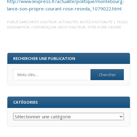
http://www.lexpress.fr/actualite/politique/montebourg-
lance-son-propre-courant-rose-reseda_1079022.html
PUBLIÉ DANS
DROIT D'AUTEUR: ACTUALITÉS
,
NOTES D'ACTUALITÉ
| TAG(S) :
ASSIGNATION
,
CONTREFAÇON
,
DROIT D'AUTEUR
,
TITRE D'UNE OEUVRE
RECHERCHER UNE PUBLICATION
Search
CATÉGORIES
Catégories