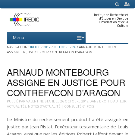
SEARCH
Institut de Recherche et
d'Études en Droit de
l'Information et de la
Culture
Menu
Skip
to
content
NAVIGATION :
IREDIC
/
2012
/
OCTOBRE
/
26
/
ARNAUD MONTEBOURG
ASSIGNE EN JUSTICE POUR CONTREFACON D’ARAGON
ARNAUD MONTEBOURG
ASSIGNE EN JUSTICE POUR
CONTREFACON D’ARAGON
PUBLIÉ PAR
VALENTINE STAHL
LE
26 OCTOBRE 2012
DANS
DROIT D'AUTEUR:
ACTUALITÉS
,
NOTES D'ACTUALITÉ
| CONSULTÉ 61 FOIS
Le Ministre du redressement productif a été assigné en
justice par Jean Ristat, l’exécuteur testamentaire de Louis
Aragon, ainsi que par les éditions Robert Laffont devant le