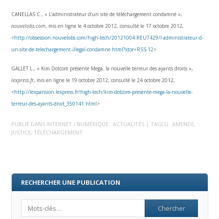
CANELLAS C., « L’administrateur d’un site de téléchargement condamné »,
nouvelobs.com
, mis en ligne le 4 octobre 2012, consulté le 17 octobre 2012,
<
http://obsession.nouvelobs.com/high-tech/20121004.REU7429/l-administrateur-d-
un-site-de-telechargement-illegal-condamne.html?xtor=RSS-12
>
GALLET L., « Kim Dotcom présente Mega, la nouvelle terreur des ayants droits »,
lexpress.fr
, mis en ligne le 19 octobre 2012, consulté le 24 octobre 2012,
<
http://lexpansion.lexpress.fr/high-tech/kim-dotcom-presente-mega-la-nouvelle-
terreur-des-ayants-droit_350141.html
>
PUBLIÉ DANS
INTERNET / NUMÉRIQUE : ACTUALITÉS
| TAG(S) :
AMENDE
,
JUSTICE
,
TÉLÉCHARGEMENT
RECHERCHER UNE PUBLICATION
Search