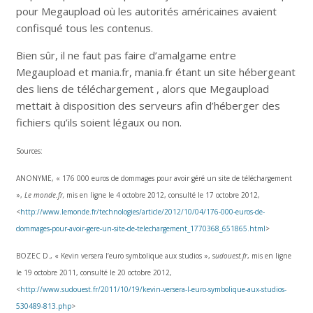
pour Megaupload où les autorités américaines avaient
confisqué tous les contenus.
Bien sûr, il ne faut pas faire d’amalgame entre
Megaupload et mania.fr, mania.fr étant un site hébergeant
des liens de téléchargement , alors que Megaupload
mettait à disposition des serveurs afin d’héberger des
fichiers qu’ils soient légaux ou non.
Sources:
ANONYME, « 176 000 euros de dommages pour avoir géré un site de téléchargement
»,
Le monde.fr,
mis en ligne le 4 octobre 2012, consulté le 17 octobre 2012,
<
http://www.lemonde.fr/technologies/article/2012/10/04/176-000-euros-de-
dommages-pour-avoir-gere-un-site-de-telechargement_1770368_651865.html
>
BOZEC D., « Kevin versera l’euro symbolique aux studios », s
udouest.fr
, mis en ligne
le 19 octobre 2011, consulté le 20 octobre 2012,
<
http://www.sudouest.fr/2011/10/19/kevin-versera-l-euro-symbolique-aux-studios-
530489-813.php
>