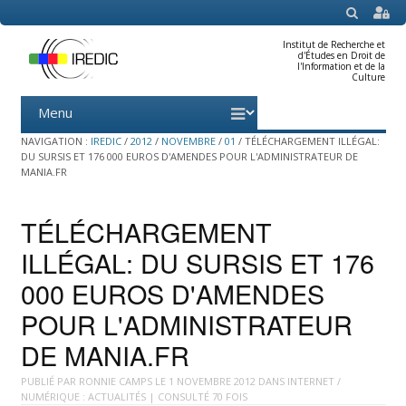
SEARCH
Institut de Recherche et
d'Études en Droit de
l'Information et de la
Culture
Menu
Skip
to
content
NAVIGATION :
IREDIC
/
2012
/
NOVEMBRE
/
01
/
TÉLÉCHARGEMENT ILLÉGAL:
DU SURSIS ET 176 000 EUROS D'AMENDES POUR L'ADMINISTRATEUR DE
MANIA.FR
TÉLÉCHARGEMENT
ILLÉGAL: DU SURSIS ET 176
000 EUROS D'AMENDES
POUR L'ADMINISTRATEUR
DE MANIA.FR
PUBLIÉ PAR
RONNIE CAMPS
LE
1 NOVEMBRE 2012
DANS
INTERNET /
NUMÉRIQUE : ACTUALITÉS
| CONSULTÉ 70 FOIS