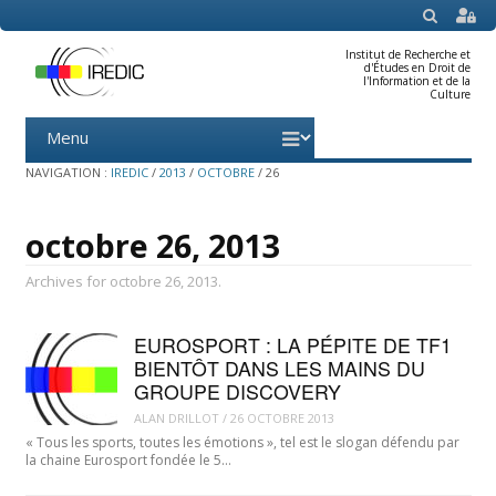
SEARCH
Institut de Recherche et
d'Études en Droit de
l'Information et de la
Culture
Menu
Skip
to
content
NAVIGATION :
IREDIC
/
2013
/
OCTOBRE
/
26
octobre 26, 2013
Archives for octobre 26, 2013.
EUROSPORT : LA PÉPITE DE TF1
BIENTÔT DANS LES MAINS DU
GROUPE DISCOVERY
ALAN DRILLOT
/
26 OCTOBRE 2013
« Tous les sports, toutes les émotions », tel est le slogan défendu par
la chaine Eurosport fondée le 5…