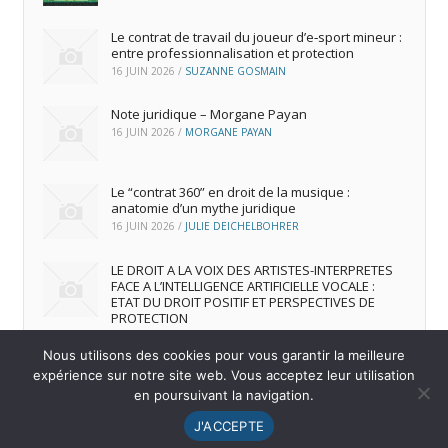
Le contrat de travail du joueur d’e‑sport mineur :
entre professionnalisation et protection
16 JUIN 2026
/
SUZANNE GOSMAIN
Note juridique – Morgane Payan
16 JUIN 2026
/
MORGANE PAYAN
Le “contrat 360” en droit de la musique :
anatomie d’un mythe juridique
16 JUIN 2026
/
JULIE DEICHELBOHRER
LE DROIT A LA VOIX DES ARTISTES-INTERPRETES
FACE A L’INTELLIGENCE ARTIFICIELLE VOCALE :
ETAT DU DROIT POSITIF ET PERSPECTIVES DE
PROTECTION
16 JUIN 2026
/
ANDREA FRANCA MARQUES FRUTUOSO
Nous utilisons des cookies pour vous garantir la meilleure
expérience sur notre site web. Vous acceptez leur utilisation
en poursuivant la navigation.
© 2026
IREDIC
-
Mentions Légales
J'ACCEPTE
Menu