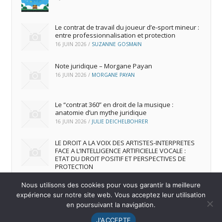
Le contrat de travail du joueur d’e‑sport mineur :
entre professionnalisation et protection
16 JUIN 2026
/
SUZANNE GOSMAIN
Note juridique – Morgane Payan
16 JUIN 2026
/
MORGANE PAYAN
Le “contrat 360” en droit de la musique :
anatomie d’un mythe juridique
16 JUIN 2026
/
JULIE DEICHELBOHRER
LE DROIT A LA VOIX DES ARTISTES-INTERPRETES
FACE A L’INTELLIGENCE ARTIFICIELLE VOCALE :
ETAT DU DROIT POSITIF ET PERSPECTIVES DE
PROTECTION
16 JUIN 2026
/
ANDREA FRANCA MARQUES FRUTUOSO
Nous utilisons des cookies pour vous garantir la meilleure
expérience sur notre site web. Vous acceptez leur utilisation
en poursuivant la navigation.
© 2026
IREDIC
-
Mentions Légales
J'ACCEPTE