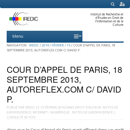
SEARCH
Institut de Recherche et
d'Études en Droit de
l'Information et de la
Culture
Menu
Skip
to
content
NAVIGATION :
IREDIC
/
2014
/
FÉVRIER
/
15
/
COUR D’APPEL DE PARIS, 18
SEPTEMBRE 2013, AUTOREFLEX.COM C/ DAVID P.
COUR D’APPEL DE PARIS, 18
SEPTEMBRE 2013,
AUTOREFLEX.COM C/ DAVID
P.
PUBLIÉ PAR
IREDIC
LE
15 FÉVRIER 2014
DANS
DROIT D'AUTEUR: NOTES DE
JURISPRUDENCE
,
INTERNET / NUMÉRIQUE : NOTES DE JURISPRUDENCE
|
CONSULTÉ 42 FOIS
Alors que la Cour d’Appel de Paris avait affirmé dans un arrêt