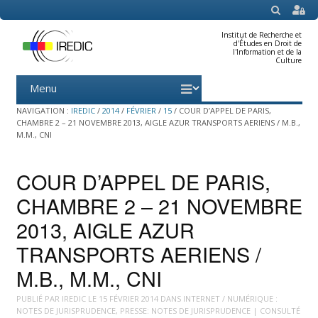
SEARCH
Institut de Recherche et
d'Études en Droit de
l'Information et de la
Culture
Menu
Skip
to
content
NAVIGATION :
IREDIC
/
2014
/
FÉVRIER
/
15
/
COUR D’APPEL DE PARIS,
CHAMBRE 2 – 21 NOVEMBRE 2013, AIGLE AZUR TRANSPORTS AERIENS / M.B.,
M.M., CNI
COUR D’APPEL DE PARIS,
CHAMBRE 2 – 21 NOVEMBRE
2013, AIGLE AZUR
TRANSPORTS AERIENS /
M.B., M.M., CNI
PUBLIÉ PAR
IREDIC
LE
15 FÉVRIER 2014
DANS
INTERNET / NUMÉRIQUE :
NOTES DE JURISPRUDENCE
,
PRESSE: NOTES DE JURISPRUDENCE
| CONSULTÉ