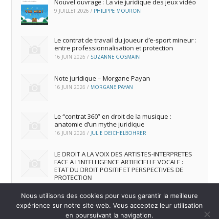
Nouvel ouvrage : La vie juridique des jeux vidéo
9 JUILLET 2026
/
PHILIPPE MOURON
Le contrat de travail du joueur d’e‑sport mineur :
entre professionnalisation et protection
16 JUIN 2026
/
SUZANNE GOSMAIN
Note juridique – Morgane Payan
16 JUIN 2026
/
MORGANE PAYAN
Le “contrat 360” en droit de la musique :
anatomie d’un mythe juridique
16 JUIN 2026
/
JULIE DEICHELBOHRER
LE DROIT A LA VOIX DES ARTISTES-INTERPRETES
FACE A L’INTELLIGENCE ARTIFICIELLE VOCALE :
ETAT DU DROIT POSITIF ET PERSPECTIVES DE
PROTECTION
16 JUIN 2026
/
ANDREA FRANCA MARQUES FRUTUOSO
Nous utilisons des cookies pour vous garantir la meilleure
expérience sur notre site web. Vous acceptez leur utilisation
en poursuivant la navigation.