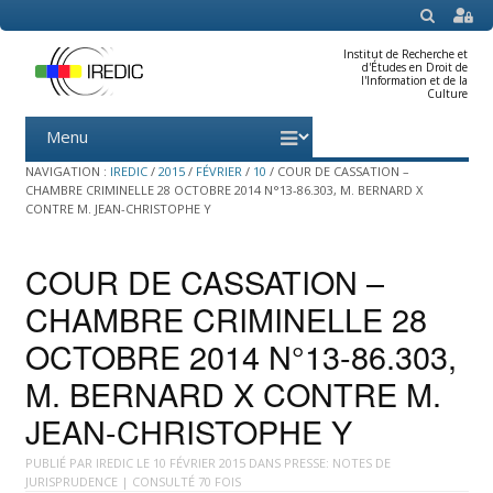
SEARCH
Institut de Recherche et
d'Études en Droit de
l'Information et de la
Culture
Menu
Skip
to
content
NAVIGATION :
IREDIC
/
2015
/
FÉVRIER
/
10
/
COUR DE CASSATION –
CHAMBRE CRIMINELLE 28 OCTOBRE 2014 N°13-86.303, M. BERNARD X
CONTRE M. JEAN-CHRISTOPHE Y
COUR DE CASSATION –
CHAMBRE CRIMINELLE 28
OCTOBRE 2014 N°13-86.303,
M. BERNARD X CONTRE M.
JEAN-CHRISTOPHE Y
PUBLIÉ PAR
IREDIC
LE
10 FÉVRIER 2015
DANS
PRESSE: NOTES DE
JURISPRUDENCE
| CONSULTÉ 70 FOIS