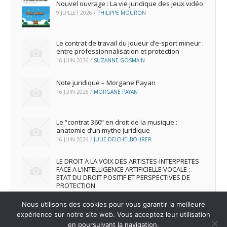
Nouvel ouvrage : La vie juridique des jeux vidéo
9 JUILLET 2026
/
PHILIPPE MOURON
Le contrat de travail du joueur d’e‑sport mineur :
entre professionnalisation et protection
16 JUIN 2026
/
SUZANNE GOSMAIN
Note juridique – Morgane Payan
16 JUIN 2026
/
MORGANE PAYAN
Le “contrat 360” en droit de la musique :
anatomie d’un mythe juridique
16 JUIN 2026
/
JULIE DEICHELBOHRER
LE DROIT A LA VOIX DES ARTISTES-INTERPRETES
FACE A L’INTELLIGENCE ARTIFICIELLE VOCALE :
ETAT DU DROIT POSITIF ET PERSPECTIVES DE
PROTECTION
16 JUIN 2026
/
ANDREA FRANCA MARQUES FRUTUOSO
Nous utilisons des cookies pour vous garantir la meilleure
expérience sur notre site web. Vous acceptez leur utilisation
en poursuivant la navigation.