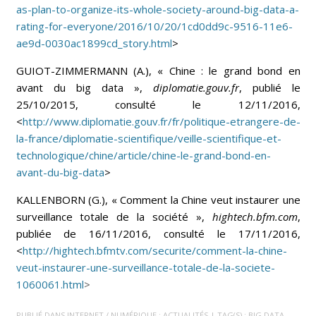
as-plan-to-organize-its-whole-society-around-big-data-a-
rating-for-everyone/2016/10/20/1cd0dd9c-9516-11e6-
ae9d-0030ac1899cd_story.html
>
GUIOT-ZIMMERMANN (A.), « Chine : le grand bond en
avant du big data »,
diplomatie.gouv.fr
, publié le
25/10/2015, consulté le 12/11/2016,
<
http://www.diplomatie.gouv.fr/fr/politique-etrangere-de-
la-france/diplomatie-scientifique/veille-scientifique-et-
technologique/chine/article/chine-le-grand-bond-en-
avant-du-big-data
>
KALLENBORN (G.), « Comment la Chine veut instaurer une
surveillance totale de la société »,
hightech.bfm.com
,
publiée de 16/11/2016, consulté le 17/11/2016,
<
http://hightech.bfmtv.com/securite/comment-la-chine-
veut-instaurer-une-surveillance-totale-de-la-societe-
1060061.h
tml
>
PUBLIÉ DANS
INTERNET / NUMÉRIQUE : ACTUALITÉS
| TAG(S) :
BIG DATA
,