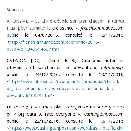
Sources :
ANONYME, « La Chine dévoile son plan d’action “Internet
Plus” pour stimuler
la croissance »,
french.xinhuanet.com
,
publié le 04/072015, consulté le 12/11/2016,
<
http://french.xinhuanet.com/economie/2015-
07/04/c_134381460.htm
>
CATALON (J.-C.), « Chine : le Big Data pour noter les
citoyens… et sanctionner les déviants »,
latribune.fr
,
publié le 24/10/2016, consulté le 10/11/2016,
<
http://www.latribune.fr/economie/international/chine-le-
big-data-pour-noter-les-citoyens-et-sanctionner-les-
deviants-610374.html
>
DENYER (S.), « China’s plan to organize its society relies
on « big data to rate everyone »,
washingtonpost.com
,
publié le 22/10/2016, consulté le 10/11/2016,
<
https://www.washingtonpost.com/world/asia_pacific/chin