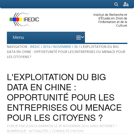
SEARCH
Institut de Recherche et
d'Études en Droit de
l'Information et de la
Culture
Menu
Skip
to
content
NAVIGATION :
IREDIC
/
2016
/
NOVEMBRE
/
30
/
L'EXPLOITATION DU BIG
DATA EN CHINE : OPPORTUNITÉ POUR LES ENTREPRISES OU MENACE POUR
LES CITOYENS ?
L'EXPLOITATION DU BIG
DATA EN CHINE :
OPPORTUNITÉ POUR LES
ENTREPRISES OU MENACE
POUR LES CITOYENS ?
PUBLIÉ PAR
JESSICA DARMON
LE
30 NOVEMBRE 2016
DANS
INTERNET /
NUMÉRIQUE : ACTUALITÉS
| CONSULTÉ 274 FOIS