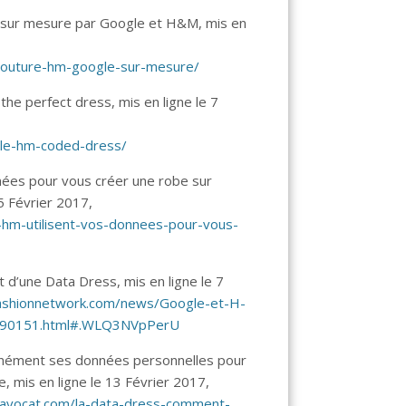
 sur mesure par Google et H&M, mis en
,
outure-hm-google-sur-mesure/
he perfect dress, mis en ligne le 7
gle-hm-coded-dress/
es pour vous créer une robe sur
5 Février 2017,
hm-utilisent-vos-donnees-pour-vous-
t d’une Data Dress, mis en ligne le 7
.fashionnetwork.com/news/Google-et-H-
-,790151.html#.WLQ3NVpPerU
anément ses données personnelles pour
, mis en ligne le 13 Février 2017,
atavocat.com/la-data-dress-comment-