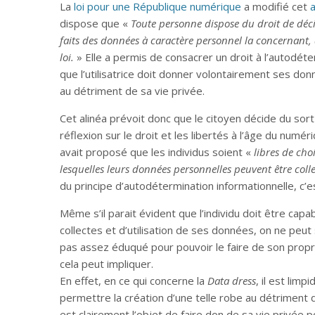
La
loi pour une République numérique
a modifié cet
a
dispose que «
Toute personne dispose du droit de déci
faits des données à caractère personnel la concernant, 
loi.
» Elle a permis de consacrer un droit à l’autodéte
que l’utilisatrice doit donner volontairement ses do
au détriment de sa vie privée.
Cet alinéa prévoit donc que le citoyen décide du so
réflexion sur le droit et les libertés à l’âge du num
avait proposé que les individus soient «
libres de cho
lesquelles leurs données personnelles peuvent être colle
du principe d’autodétermination informationnelle, c’es
Même s’il parait évident que l’individu doit être cap
collectes et d’utilisation de ses données, on ne peu
pas assez éduqué pour pouvoir le faire de son propre
cela peut impliquer.
En effet, en ce qui concerne la
Data dress
, il est lim
permettre la création d’une telle robe au détriment de
est clairement l’objet de faire don de sa vie privée 