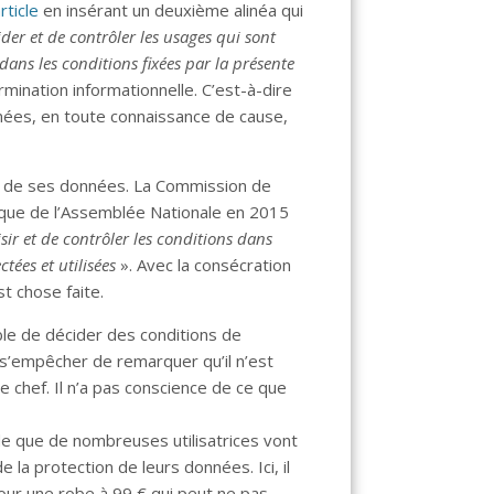
rticle
en insérant un deuxième alinéa qui
der et de contrôler les usages qui sont
dans les conditions fixées par la présente
rmination informationnelle. C’est-à-dire
nnées, en toute connaissance de cause,
rt de ses données. La Commission de
érique de l’Assemblée Nationale en 2015
isir et de contrôler les conditions dans
ctées et utilisées
». Avec la consécration
t chose faite.
able de décider des conditions de
t s’empêcher de remarquer qu’il n’est
 chef. Il n’a pas conscience de ce que
pide que de nombreuses utilisatrices vont
 la protection de leurs données. Ici, il
pour une robe à 99 € qui peut ne pas