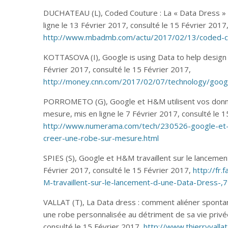
DUCHATEAU (L), Coded Couture : La « Data Dress »
ligne le 13 Février 2017, consulté le 15 Février 2017
http://www.mbadmb.com/actu/2017/02/13/coded-c
KOTTASOVA (I), Google is using Data to help design t
Février 2017, consulté le 15 Février 2017,
http://money.cnn.com/2017/02/07/technology/goo
PORROMETO (G), Google et H&M utilisent vos donné
mesure, mis en ligne le 7 Février 2017, consulté le 1
http://www.numerama.com/tech/230526-google-et-
creer-une-robe-sur-mesure.html
SPIES (S), Google et H&M travaillent sur le lancemen
Février 2017, consulté le 15 Février 2017,
http://fr
M-travaillent-sur-le-lancement-d-une-Data-Dress
VALLAT (T), La Data dress : comment aliéner spont
une robe personnalisée au détriment de sa vie privée
consulté le 15 Février 2017,
http://www.thierryvall