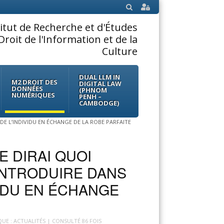
SEARCH
titut de Recherche et d'Études
Droit de l'Information et de la
Culture
DUAL LLM IN
M2 DROIT DES
DIGITAL LAW
DONNÉES
(PHNOM
NUMÉRIQUES
PENH –
CAMBODGE)
E DE L’INDIVIDU EN ÉCHANGE DE LA ROBE PARFAITE
TE DIRAI QUOI
INTRODUIRE DANS
IVIDU EN ÉCHANGE
QUE : ACTUALITÉS
| CONSULTÉ 86 FOIS