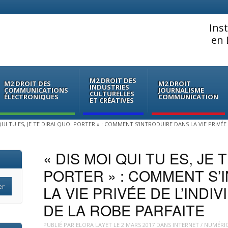
Ins
en 
M2 DROIT DES
M2 DROIT DES
M2 DROIT
INDUSTRIES
COMMUNICATIONS
JOURNALISME
CULTURELLES
ÉLECTRONIQUES
COMMUNICATION
ET CRÉATIVES
QUI TU ES, JE TE DIRAI QUOI PORTER » : COMMENT S’INTRODUIRE DANS LA VIE PRIVÉ
« DIS MOI QUI TU ES, JE 
PORTER » : COMMENT S’
LA VIE PRIVÉE DE L’IND
DE LA ROBE PARFAITE
PUBLIÉ PAR
ELORA LAYET
LE
2 MARS 2017
DANS
INTERNET / NUMÉRI