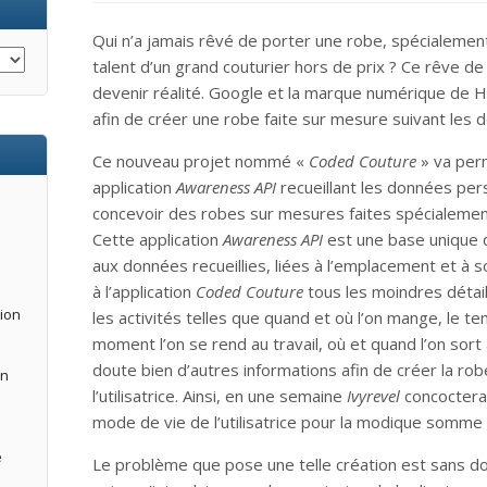
Qui n’a jamais rêvé de porter une robe, spécialement
talent d’un grand couturier hors de prix ? Ce rêve d
devenir réalité. Google et la marque numérique de
afin de créer une robe faite sur mesure suivant les 
Ce nouveau projet nommé «
Coded Couture
» va perme
application
Awareness API
recueillant les données pers
concevoir des robes sur mesures faites spécialement
Cette application
Awareness API
est une base unique qu
aux données recueillies, liées à l’emplacement et à son 
à l’application
Coded Couture
tous les moindres détails
tion
les activités telles que quand et où l’on mange, le temps
moment l’on se rend au travail, où et quand l’on sort
doute bien d’autres informations afin de créer la ro
an
l’utilisatrice. Ainsi, en une semaine
Ivyrevel
concoctera 
mode de vie de l’utilisatrice pour la modique somme
e
Le problème que pose une telle création est sans dou