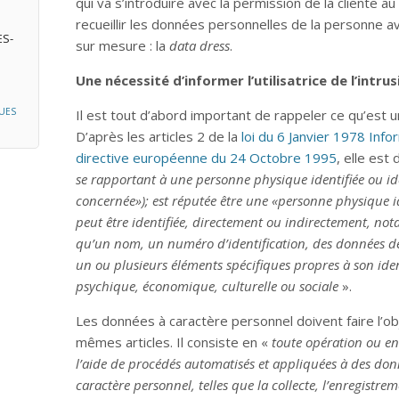
qui va s’introduire avec la permission de la cliente au
recueillir les données personnelles de la personne a
ES-
sur mesure : la
data dress
.
Une nécessité d’informer l’utilisatrice de l’intru
UES
Il est tout d’abord important de rappeler ce qu’est 
D’après les articles 2 de la
loi du 6 Janvier 1978 Infor
directive européenne du 24 Octobre 1995
, elle est
se rapportant à une personne physique identifiée ou i
concernée»); est réputée être une «personne physique 
peut être identifiée, directement ou indirectement, not
qu’un nom, un numéro d’identification, des données de l
un ou plusieurs éléments spécifiques propres à son ide
psychique, économique, culturelle ou sociale
».
Les données à caractère personnel doivent faire l’obj
mêmes articles. Il consiste en «
toute opération ou en
l’aide de procédés automatisés et appliquées à des do
caractère personnel, telles que la collecte, l’enregistrem