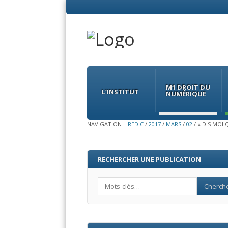
Menu
Skip
to
M1 DROIT DU
content
L’INSTITUT
NUMÉRIQUE
NAVIGATION :
IREDIC
/
2017
/
MARS
/
02
/
« DIS MOI 
RECHERCHER UNE PUBLICATION
Search