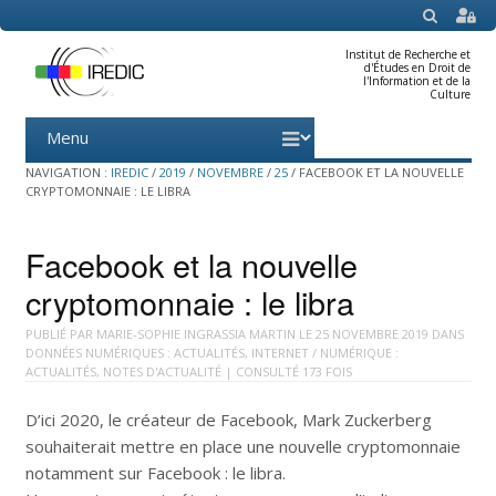
SEARCH
Institut de Recherche et
d'Études en Droit de
l'Information et de la
Culture
Menu
Skip
to
content
NAVIGATION :
IREDIC
/
2019
/
NOVEMBRE
/
25
/
FACEBOOK ET LA NOUVELLE
CRYPTOMONNAIE : LE LIBRA
Facebook et la nouvelle
cryptomonnaie : le libra
PUBLIÉ PAR
MARIE-SOPHIE INGRASSIA MARTIN
LE
25 NOVEMBRE 2019
DANS
DONNÉES NUMÉRIQUES : ACTUALITÉS
,
INTERNET / NUMÉRIQUE :
ACTUALITÉS
,
NOTES D'ACTUALITÉ
| CONSULTÉ 173 FOIS
D’ici 2020, le créateur de Facebook, Mark Zuckerberg
souhaiterait mettre en place une nouvelle cryptomonnaie
notamment sur Facebook : le libra.