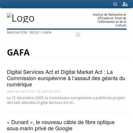
SEARCH
Institut de Recherche et
d'Études en Droit de
l'Information et de la
Culture
Menu
Skip
NAVIGATION :
IREDIC
/
GAFA
to
content
GAFA
Digital Services Act et Digital Market Act : La
Commission européenne à l’assaut des géants du
numérique
AMALIA GAYDON
/
28 JANVIER 2021
Le 15 décembre 2020, la Commission européenne a publié les projets
des tant attendus Digital Services Act et…
« Dunant », le nouveau câble de fibre optique
sous-marin privé de Google