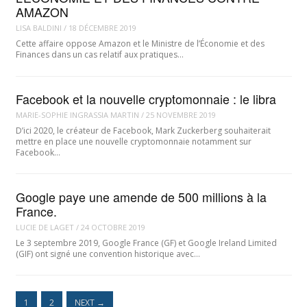
AMAZON
LISA BALDINI
/
18 DÉCEMBRE 2019
Cette affaire oppose Amazon et le Ministre de l’Économie et des
Finances dans un cas relatif aux pratiques…
Facebook et la nouvelle cryptomonnaie : le libra
MARIE-SOPHIE INGRASSIA MARTIN
/
25 NOVEMBRE 2019
D’ici 2020, le créateur de Facebook, Mark Zuckerberg souhaiterait
mettre en place une nouvelle cryptomonnaie notamment sur
Facebook…
Google paye une amende de 500 millions à la
France.
LUCIE DE LAGET
/
24 OCTOBRE 2019
Le 3 septembre 2019, Google France (GF) et Google Ireland Limited
(GIF) ont signé une convention historique avec…
1
2
NEXT
→