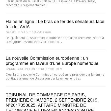
Par un arrêt du 16 juillet 2020, la CJUE a invalidé le Privacy Shield,
l’accord qui réglementait les…
Haine en ligne : Le bras de fer des sénateurs face
à la loi AVIA
GABRIELLE GHIO
/
10 JANVIER 2020
Le 9 juillet 2019, l’Assemblée Nationale adoptait en première lecture à
la majorité des voix (434 voix « pour »,…
La nouvelle Commission européenne : un
programme en faveur d’une Europe numérique
CANDICE GUERPILLON
/
19 DÉCEMBRE 2019
C’est fait : la nouvelle Commission européenne présidée par la femme
politique allemande Ursula von der Leyen est entrée…
TRIBUNAL DE COMMERCE DE PARIS,
PREMIÈRE CHAMBRE, 2 SEPTEMBRE 2019,
N°2017050625, AFFAIRE MINISTRE DE
L’ÉCONOMIE ET DES FINANCES CONTRE