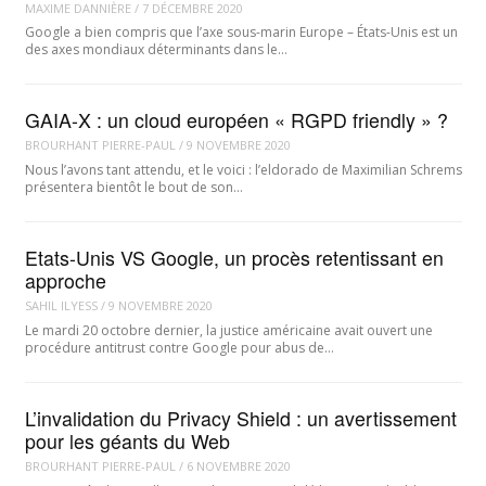
MAXIME DANNIÈRE
/
7 DÉCEMBRE 2020
Google a bien compris que l’axe sous-marin Europe – États-Unis est un
des axes mondiaux déterminants dans le…
GAIA-X : un cloud européen « RGPD friendly » ?
BROURHANT PIERRE-PAUL
/
9 NOVEMBRE 2020
Nous l’avons tant attendu, et le voici : l’eldorado de Maximilian Schrems
présentera bientôt le bout de son…
Etats-Unis VS Google, un procès retentissant en
approche
SAHIL ILYESS
/
9 NOVEMBRE 2020
Le mardi 20 octobre dernier, la justice américaine avait ouvert une
procédure antitrust contre Google pour abus de…
L’invalidation du Privacy Shield : un avertissement
pour les géants du Web
BROURHANT PIERRE-PAUL
/
6 NOVEMBRE 2020