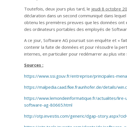
Toutefois, deux jours plus tard, le
jeudi 8 octobre 2
déclaration dans un second communiqué dans lequel 
obtenu les premières preuves que les données ont é
des ordinateurs portables des employés de Softwar
A ce jour, Software AG poursuit son enquête et « fai
contenir la fuite de données et pour résoudre la pe
internes, en particulier pour redémarrer au plus vit
Sources :
https://www.ssi.gouv.fr/entreprise/principales-menac
https://malpedia.caad.fkie.fraunhofer.de/details/win.
https://www.lemondeinformatique.fr/actualites/lir
software-ag-80665.html
http://otp.investis.com/generic/dgap-story.aspx?