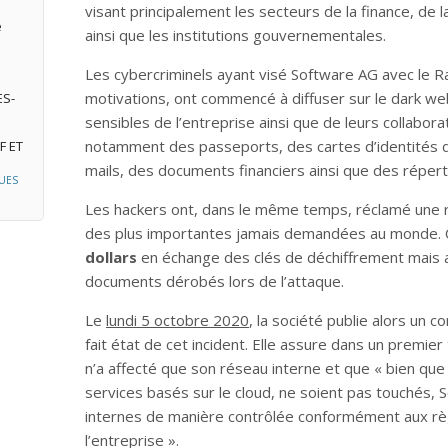
visant principalement les secteurs de la finance, de la 
e
ainsi que les institutions gouvernementales.
Les cybercriminels ayant visé Software AG avec le R
motivations, ont commencé à diffuser sur le dark w
ES-
sensibles de l’entreprise ainsi que de leurs collabor
notamment des passeports, des cartes d’identités 
F ET
mails, des documents financiers ainsi que des répert
UES
Les hackers ont, dans le même temps, réclamé une 
des plus importantes jamais demandées au monde. C
dollars
en échange des clés de déchiffrement mais a
documents dérobés lors de l’attaque.
Le
lundi 5 octobre 2020
, la société publie alors un
fait état de cet incident. Elle assure dans un premi
n’a affecté que son réseau interne et que « bien que 
services basés sur le cloud, ne soient pas touchés,
internes de manière contrôlée conformément aux règ
l’entreprise ».