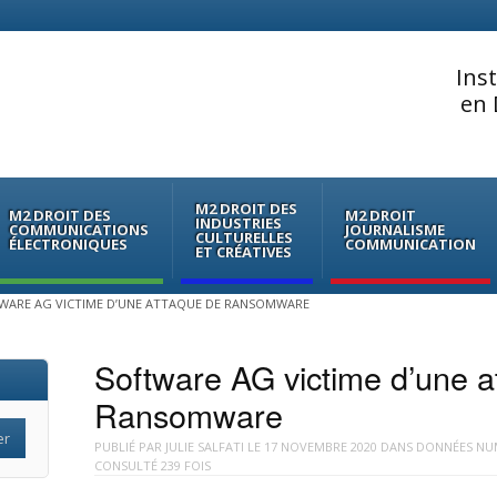
Ins
en 
M2 DROIT DES
M2 DROIT DES
M2 DROIT
INDUSTRIES
COMMUNICATIONS
JOURNALISME
CULTURELLES
ÉLECTRONIQUES
COMMUNICATION
ET CRÉATIVES
WARE AG VICTIME D’UNE ATTAQUE DE RANSOMWARE
Software AG victime d’une a
Ransomware
PUBLIÉ PAR
JULIE SALFATI
LE
17 NOVEMBRE 2020
DANS
DONNÉES NUM
CONSULTÉ 239 FOIS