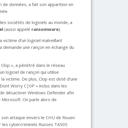
n de données, a fait son apparition en
 née.
es sociétés de logiciels au monde, a
el
(aussi appelé
ransomware
).
 victime d’un logiciel malveillant
 lui demande une rançon en échange du
Clop », a pénétré dans le réseau
 logiciel de rançon qui utilise
e la victime. De plus, Clop est doté d’une
« Dont Worry C|0P » inclus dans les
 de désactiver Windows Defender afin
 Microsoft. On parle alors de
ec son attaque envers le CHU de Rouen
ar les cybercriminels Russes TA505