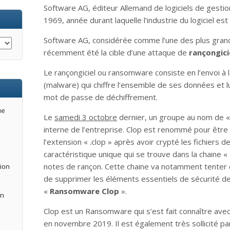
Software AG, éditeur Allemand de logiciels de gestio
1969, année durant laquelle l’industrie du logiciel est
Software AG, considérée comme l’une des plus grand
récemment été la cible d’une attaque de
rançongici
Le rançongiciel ou ransomware consiste en l’envoi à la
(malware) qui chiffre l’ensemble de ses données et
mot de passe de déchiffrement.
ue
Le
samedi 3 octobre
dernier, un groupe au nom de « 
interne de l’entreprise. Clop est renommé pour être un
l’extension « .clop » après avoir crypté les fichiers d
caractéristique unique qui se trouve dans la chaine 
notes de rançon. Cette chaine va notamment tenter
tion
de supprimer les éléments essentiels de sécurité de
«
Ransomware Clop
».
an
Clop est un Ransomware qui s’est fait connaître av
en novembre 2019. Il est également très sollicité p