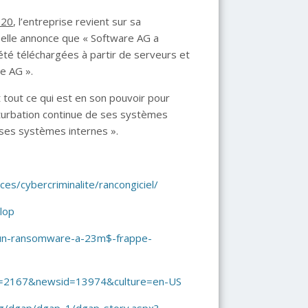
020
, l’entreprise revient sur sa
elle annonce que « Software AG a
té téléchargées à partir de serveurs et
e AG ».
t tout ce qui est en son pouvoir pour
rturbation continue de ses systèmes
e ses systèmes internes ».
es/cybercriminalite/rancongiciel/
clop
e-un-ransomware-a-23m$-frappe-
cid=2167&newsid=13974&culture=en-US