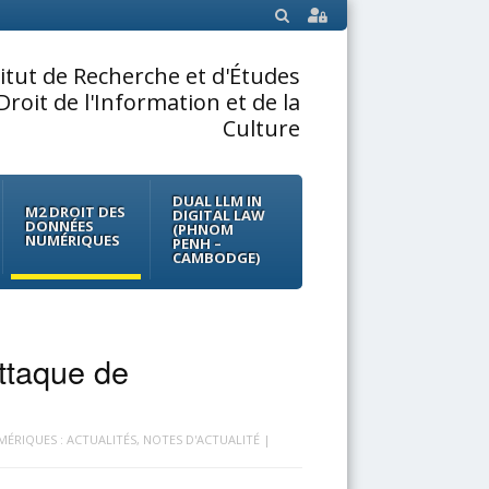
SEARCH
titut de Recherche et d'Études
Droit de l'Information et de la
Culture
DUAL LLM IN
M2 DROIT DES
DIGITAL LAW
DONNÉES
(PHNOM
NUMÉRIQUES
PENH –
CAMBODGE)
ttaque de
ÉRIQUES : ACTUALITÉS
,
NOTES D'ACTUALITÉ
|